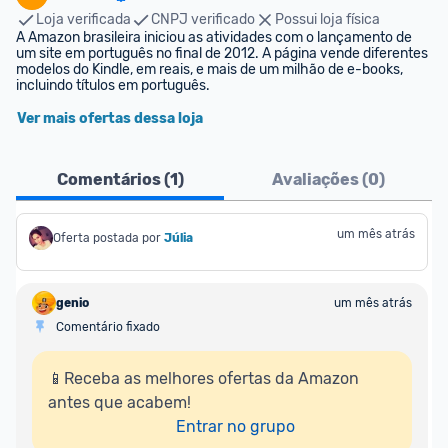
Loja verificada
CNPJ verificado
Possui loja física
A Amazon brasileira iniciou as atividades com o lançamento de 
um site em português no final de 2012. A página vende diferentes 
modelos do Kindle, em reais, e mais de um milhão de e-books, 
incluindo títulos em português.
Ver mais ofertas dessa loja
Comentários (
1
)
Avaliações (
0
)
um mês atrás
Oferta postada por
Júlia
genio
um mês atrás
Comentário fixado
📱Receba as melhores ofertas da Amazon 
antes que acabem!

Entrar no grupo