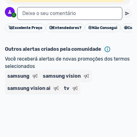
Deixe o seu comentário
0
🚀
Excelente Preço
🧐
Entendedores?
😢
Não Consegui
🤩
Cons
Cancelar
Outros alertas criados pela comunidade
Você receberá alertas de novas promoções dos termos 
selecionados
samsung
samsung vision
samsung vision ai
tv