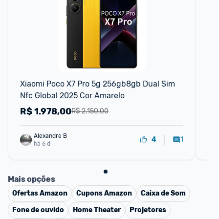
Xiaomi Poco X7 Pro 5g 256gb8gb Dual Sim 
Xi
Nfc Global 2025 Cor Amarelo
NF
R$
1.978,00
R
R$ 2.150,00
Alexandre B
1
4
há 6 d
Mais opções
Ofertas
Amazon
Cupons
Amazon
Caixa de Som
Fone de ouvido
Home Theater
Projetores