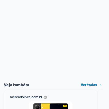
Veja também
Ver todas
mercadolivre.com.br
sho