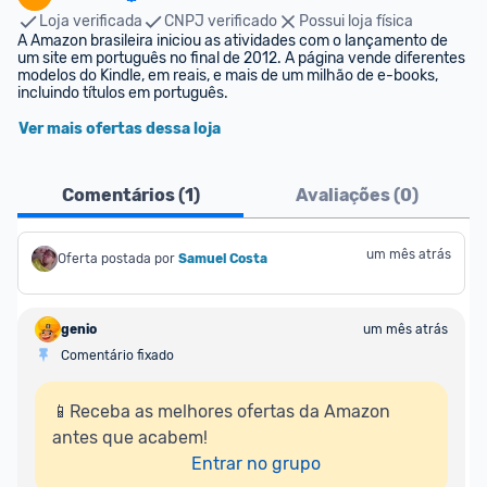
Loja verificada
CNPJ verificado
Possui loja física
A Amazon brasileira iniciou as atividades com o lançamento de 
um site em português no final de 2012. A página vende diferentes 
modelos do Kindle, em reais, e mais de um milhão de e-books, 
incluindo títulos em português.
Ver mais ofertas dessa loja
Comentários (
1
)
Avaliações (
0
)
um mês atrás
Oferta postada por
Samuel Costa
genio
um mês atrás
Comentário fixado
📱Receba as melhores ofertas da Amazon 
antes que acabem!

Entrar no grupo