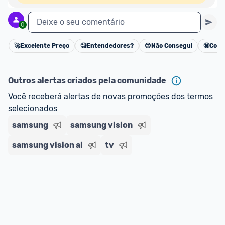
Deixe o seu comentário
0
🚀
Excelente Preço
🧐
Entendedores?
😢
Não Consegui
🤩
Cons
Cancelar
Outros alertas criados pela comunidade
Você receberá alertas de novas promoções dos termos 
selecionados
samsung
samsung vision
samsung vision ai
tv