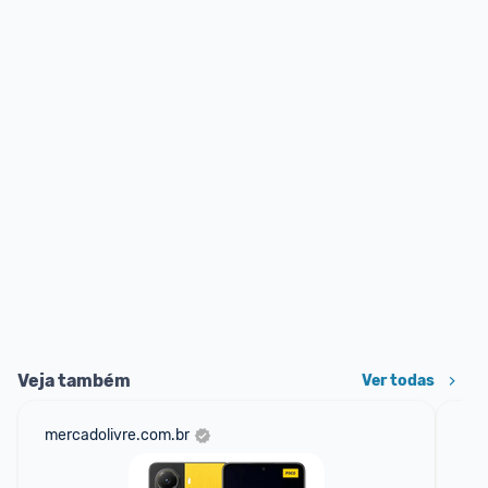
Veja também
Ver todas
mercadolivre.com.br
am