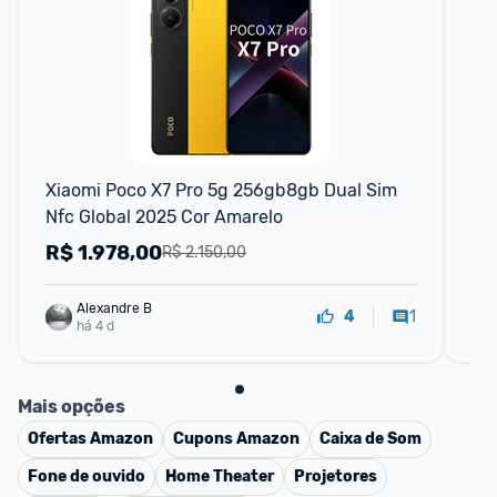
F
Xiaomi Poco X7 Pro 5g 256gb8gb Dual Sim 
In
Nfc Global 2025 Cor Amarelo
8MP
8M
R$
1.978,00
R
R$ 2.150,00
Alexandre B
1
4
há 4 d
Mais opções
Ofertas
Amazon
Cupons
Amazon
Caixa de Som
Fone de ouvido
Home Theater
Projetores