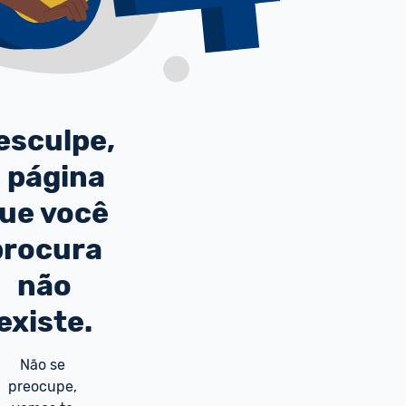
esculpe,
 página
ue você
procura
não
existe.
Não se 
preocupe, 