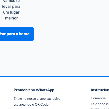
vamos te 
levar para 
um lugar 
melhor.
tar para a home
Promobit no WhatsApp
Institucion
Comercial
Entre no nosso grupo exclusivo 
Fale conosc
escaneando o QR Code