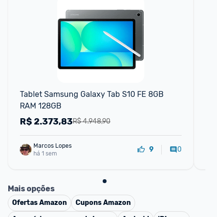
F
Tablet Samsung Galaxy Tab S10 FE 8GB 
Gal
RAM 128GB
Ve
R$
2.373,83
R
R$ 4.948,90
Marcos Lopes
0
9
há 1 sem
Mais opções
Ofertas
Amazon
Cupons
Amazon