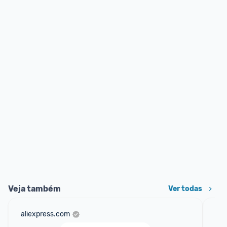
Veja também
Ver todas
aliexpress.com
am