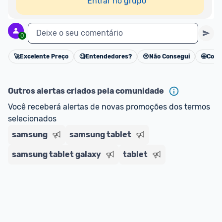
Entrar no grupo
Deixe o seu comentário
0
🚀
Excelente Preço
🧐
Entendedores?
😢
Não Consegui
🤩
Cons
Cancelar
Outros alertas criados pela comunidade
Você receberá alertas de novas promoções dos termos 
selecionados
samsung
samsung tablet
samsung tablet galaxy
tablet