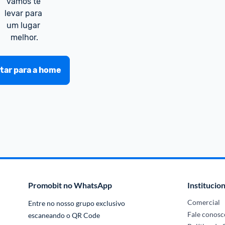
vamos te 
levar para 
um lugar 
melhor.
tar para a home
Promobit no WhatsApp
Institucion
Comercial
Entre no nosso grupo exclusivo 
Fale conosc
escaneando o QR Code