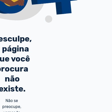
esculpe,
 página
ue você
procura
não
existe.
Não se 
preocupe, 