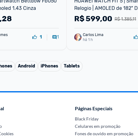
artwatch Bettdow Fb050 
HUAWEI WATCH FIT 5 | Smar
oled 1.43 Cinza
Relogio | AMOLED de 182" D
Leve | Mini Treino | 64 GB |
,28
R$
599,00
R$ 1.385,11
omes
Carlos Lima
1
1
há 1 h
phones
Android
iPhones
Tablets
al
Páginas Especiais
Black Friday
o
Celulares em promoção
 Cookies
Fones de ouvido em promoção