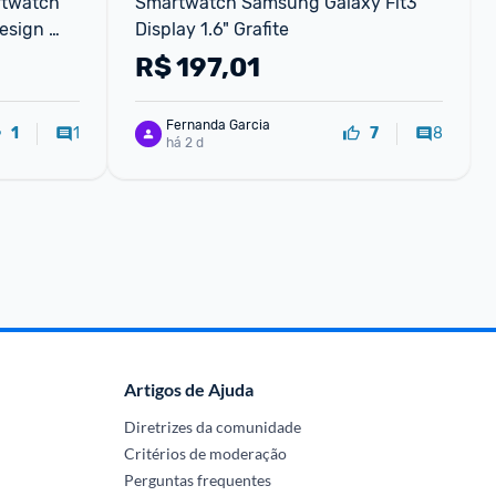
twatch 
Smartwatch Samsung Galaxy Fit3 
esign 
Display 1.6" Grafite
 GPS
R$
197,01
Fernanda Garcia
1
8
1
7
há 2 d
Artigos de Ajuda
Diretrizes da comunidade
Critérios de moderação
Perguntas frequentes