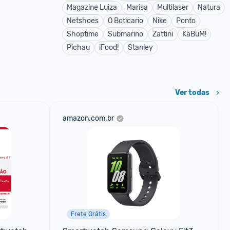
Magazine Luiza
Marisa
Multilaser
Natura
Netshoes
O Boticario
Nike
Ponto
Shoptime
Submarino
Zattini
KaBuM!
Pichau
iFood!
Stanley
Ver todas
amazon.com.br
Frete Grátis