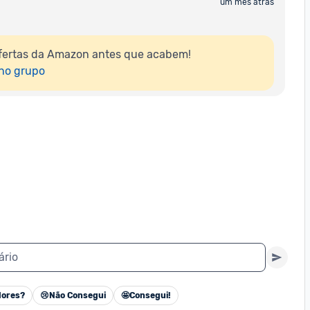
um mês atrás
fertas da Amazon antes que acabem!

 no grupo
ário
ores?
😢
Não Consegui
🤩
Consegui!
Cancelar