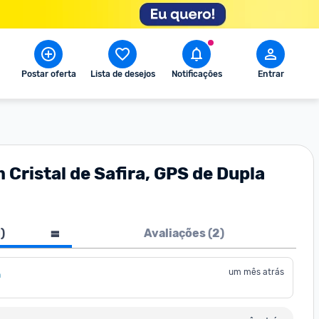
Postar oferta
Lista de desejos
Notificações
Entrar
ristal de Safira, GPS de Dupla
1
)
Avaliações (
2
)
um mês atrás
a