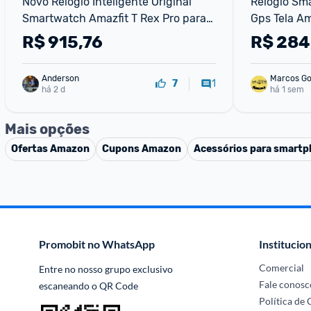
Novo Relógio Inteligente Original 
Relógio Sm
Smartwatch Amazfit T Rex Pro para 
Gps Tela Am
Homens com GPS à Prova D'água - 
R$
915,76
R$
284
IOS e Android
Anderson
Marcos G
1
7
há 2 d
há 1 sem
Mais opções
Ofertas
Amazon
Cupons
Amazon
Acessórios para smart
Promobit no WhatsApp
Institucion
Comercial
Entre no nosso grupo exclusivo 
Fale conosc
escaneando o QR Code
Política de