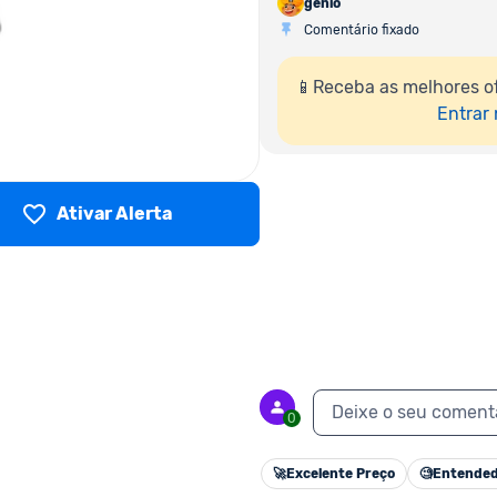
genio
Comentário fixado
📱Receba as melhores o
Entrar
Ativar Alerta
Deixe o seu coment
0
🚀
Excelente Preço
🧐
Entended