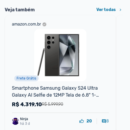
Veja também
Ver todas
amazon.com.br
ali
Frete Grátis
Smartphone Samsung Galaxy S24 Ultra 
Ta
Galaxy AI Selfie de 12MP Tela de 6.8" 1-
64G
120Hz 256GB 12GB RAM - Titânio Preto
R$
4.319,10
R
R$ 5.999,90
Ninja 
8
20
há 3 d