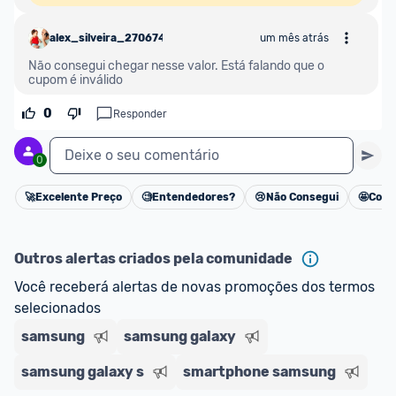
alex_silveira_2706748
um mês atrás
Não consegui chegar nesse valor. Está falando que o 
cupom é inválido
0
Responder
Deixe o seu comentário
0
🚀
Excelente Preço
🧐
Entendedores?
😢
Não Consegui
🤩
Cons
Cancelar
Outros alertas criados pela comunidade
Você receberá alertas de novas promoções dos termos 
selecionados
samsung
samsung galaxy
samsung galaxy s
smartphone samsung