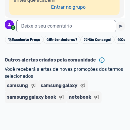
antes que acabem!

Entrar no grupo
Deixe o seu comentário
0
🚀
Excelente Preço
🧐
Entendedores?
😢
Não Consegui
🤩
Cons
Cancelar
Outros alertas criados pela comunidade
Você receberá alertas de novas promoções dos termos 
selecionados
samsung
samsung galaxy
samsung galaxy book
notebook