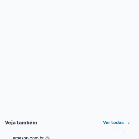
Veja também
Ver todas
amazon.com.br
mer