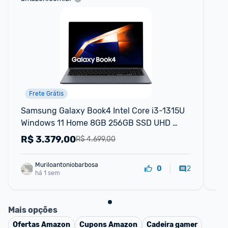
Frete Grátis
Samsung Galaxy Book4 Intel Core i3-1315U 
No
Windows 11 Home 8GB 256GB SSD UHD 
i5-
Graphics 15.6'' Full HD LED 1.55kg
Ca
R$
3.379,00
R
R$ 4.699,00
Muriloantoniobarbosa
2
0
há 1 sem
Mais opções
Ofertas
Amazon
Cupons
Amazon
Cadeira gamer