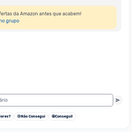
fertas da Amazon antes que acabem!

 no grupo
ário
ores?
😢
Não Consegui
🤩
Consegui!
Cancelar