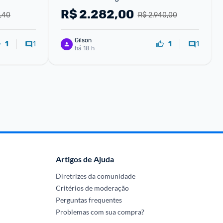
R$
2.282,00
,40
R$ 2.940,00
Gilson
1
1
1
1
há 18 h
Artigos de Ajuda
Diretrizes da comunidade
Critérios de moderação
Perguntas frequentes
Problemas com sua compra?