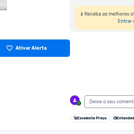
📱Receba as melhores o
Entrar
Ativar Alerta
Deixe o seu coment
0
🚀
Excelente Preço
🧐
Entended