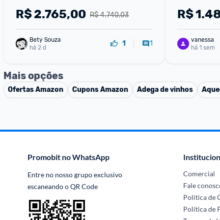
220v
R$
2.765,00
R$
1.4
R$ 4.740,03
Bety Souza
vanessa
1
1
há 2 d
há 1 sem
Mais opções
Ofertas
Amazon
Cupons
Amazon
Adega de vinhos
Aque
Promobit no WhatsApp
Institucion
Comercial
Entre no nosso grupo exclusivo 
Fale conosc
escaneando o QR Code
Política de
Política de 