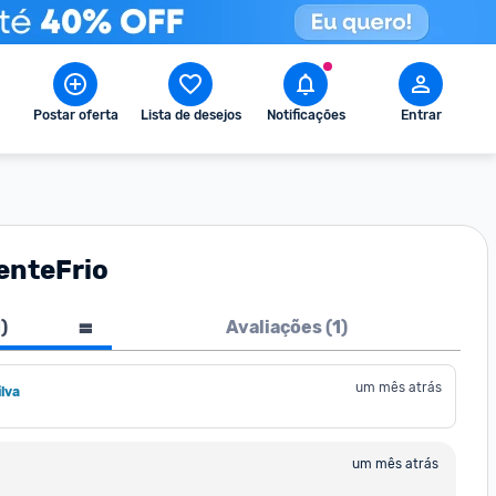
Postar oferta
Lista de desejos
Notificações
Entrar
enteFrio
1
)
Avaliações (
1
)
um mês atrás
lva
um mês atrás