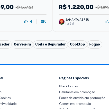
89,00
R$
1.220,00
R$ 1.661,23
R$ 1.895
SAMANTA ABREU
0
4
há 6 d
cedor
Cervejeira
Coifa e Depurador
Cooktop
Fogão
al
Páginas Especiais
Black Friday
o
Celulares em promoção
 Cookies
Fones de ouvido em promoção
Privacidade
Games em promoção