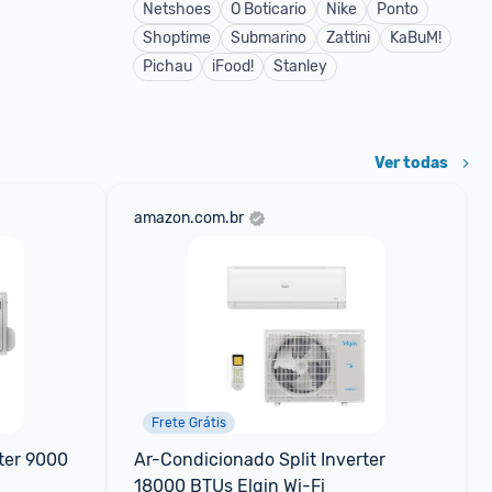
Netshoes
O Boticario
Nike
Ponto
Shoptime
Submarino
Zattini
KaBuM!
Pichau
iFood!
Stanley
Ver todas
amazon.com.br
Frete Grátis
ter 9000 
Ar-Condicionado Split Inverter 
18000 BTUs Elgin Wi-Fi