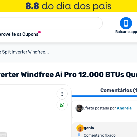
Baixar o app
roveite os Cupons
plit Inverter Windfree...
verter Windfree Ai Pro 12.000 BTUs Q
Comentários (
Oferta postada por
Andreia
genio
Comentário fixado