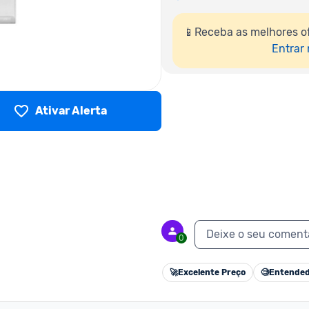
📱Receba as melhores o
Entrar
Ativar Alerta
Deixe o seu coment
0
🚀
Excelente Preço
🧐
Entended