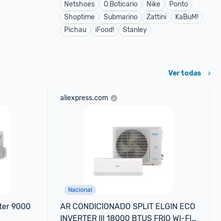
Netshoes
O Boticario
Nike
Ponto
Shoptime
Submarino
Zattini
KaBuM!
Pichau
iFood!
Stanley
Ver todas
aliexpress.com
Nacional
ter 9000 
AR CONDICIONADO SPLIT ELGIN ECO 
INVERTER III 18000 BTUS FRIO WI-FI 