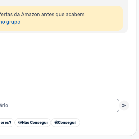
fertas da Amazon antes que acabem!

 no grupo
ário
ores?
😢
Não Consegui
🤩
Consegui!
Cancelar