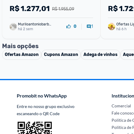
09TW2RLRCK00E - 220V
Cbk12ebbna
R$
1.277,01
R$
1.72
R$ 1.955,09
Muriloantoniobarbo
Ofertas Li
1
0
sa
há 2 sem
há 6 h
Mais opções
Ofertas
Amazon
Cupons
Amazon
Adega de vinhos
Aque
Promobit no WhatsApp
Institucion
Comercial
Entre no nosso grupo exclusivo 
Fale conosc
escaneando o QR Code
Política de
Política de 