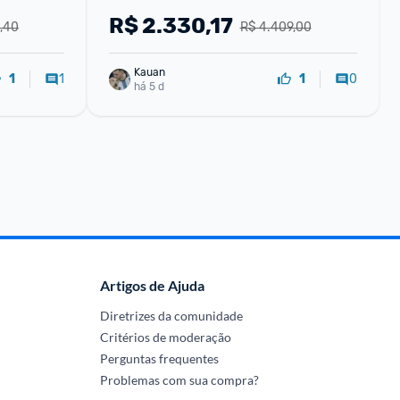
BRANCO 220V
R$
2.330,17
,40
R$ 4.409,00
Kauan
1
0
1
1
há 5 d
Artigos de Ajuda
Diretrizes da comunidade
Critérios de moderação
Perguntas frequentes
Problemas com sua compra?