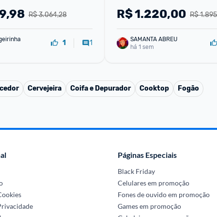
 - 220v
9,98
R$
1.220,00
R$ 3.064,28
R$ 1.895
geirinha
SAMANTA ABREU
1
1
há 1 sem
cedor
Cervejeira
Coifa e Depurador
Cooktop
Fogão
al
Páginas Especiais
Black Friday
o
Celulares em promoção
 Cookies
Fones de ouvido em promoção
Privacidade
Games em promoção