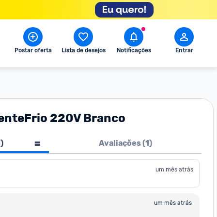
Postar oferta
Lista de desejos
Notificações
Entrar
uenteFrio 220V Branco
1
)
Avaliações (
1
)
um mês atrás
um mês atrás