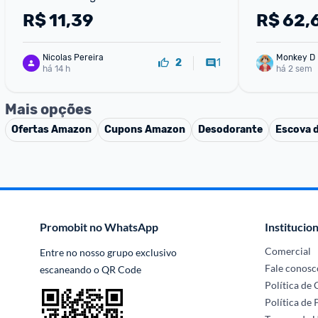
R$
11,39
R$
62,
Nicolas Pereira
Monkey D 
1
2
há 14 h
há 2 sem
Mais opções
Ofertas
Amazon
Cupons
Amazon
Desodorante
Escova 
Promobit no WhatsApp
Institucion
Comercial
Entre no nosso grupo exclusivo 
Fale conosc
escaneando o QR Code
Política de
Política de 