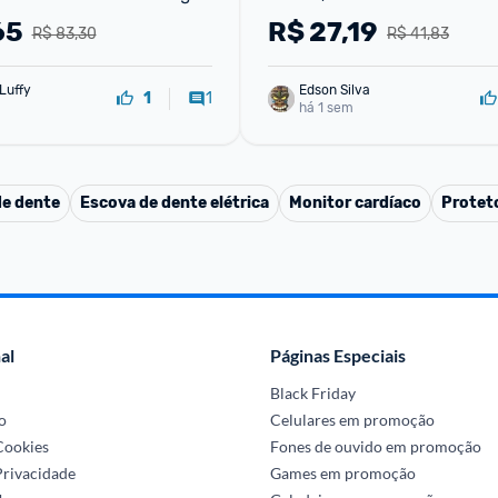
Sabonete em Barra 70g)
65
R$
27,19
R$ 83,30
R$ 41,83
Luffy
Edson Silva
1
1
há 1 sem
de dente
Escova de dente elétrica
Monitor cardíaco
Proteto
al
Páginas Especiais
Black Friday
o
Celulares em promoção
 Cookies
Fones de ouvido em promoção
Privacidade
Games em promoção