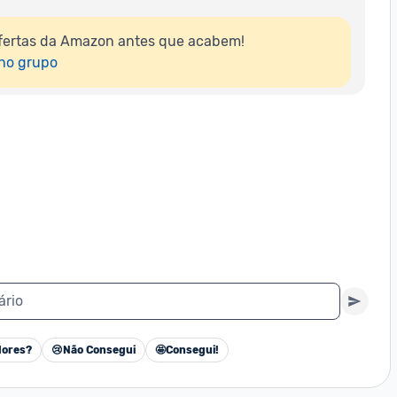
fertas da Amazon antes que acabem!

 no grupo
ário
ores?
😢
Não Consegui
🤩
Consegui!
Cancelar