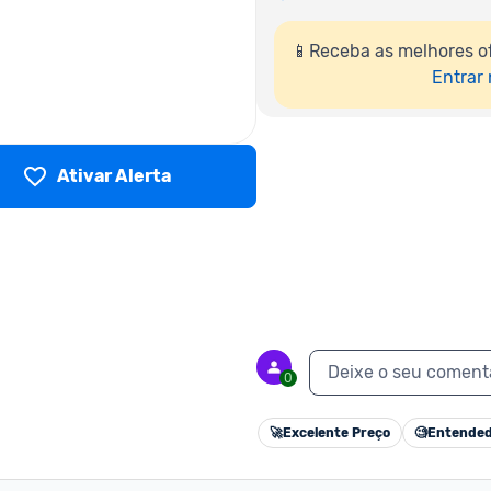
📱Receba as melhores o
Entrar
Ativar Alerta
Deixe o seu coment
0
🚀
Excelente Preço
🧐
Entended