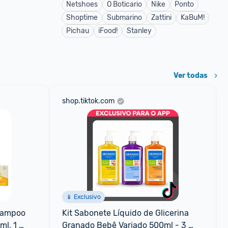
Netshoes
O Boticario
Nike
Ponto
Shoptime
Submarino
Zattini
KaBuM!
Pichau
iFood!
Stanley
Ver todas
shop.tiktok.com
📱 Exclusivo
hampoo 
Kit Sabonete Líquido de Glicerina 
l, 1 
Granado Bebê Variado 500ml - 3 