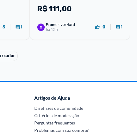
unidades
R$
111,00
PromoloverHard
1
1
3
0
há 12 h
r solar
Artigos de Ajuda
Diretrizes da comunidade
Critérios de moderação
Perguntas frequentes
Problemas com sua compra?