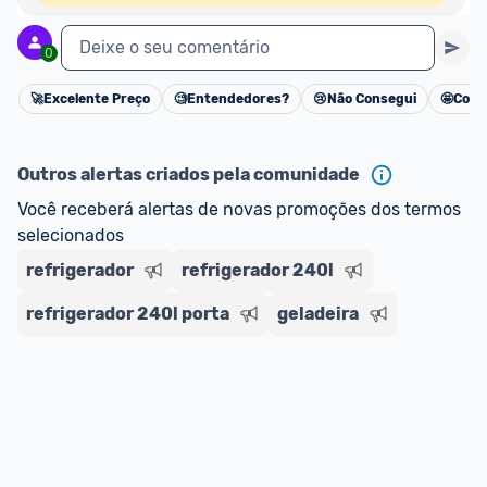
Deixe o seu comentário
0
🚀
Excelente Preço
🧐
Entendedores?
😢
Não Consegui
🤩
Cons
Cancelar
Outros alertas criados pela comunidade
Você receberá alertas de novas promoções dos termos 
selecionados
refrigerador
refrigerador 240l
refrigerador 240l porta
geladeira