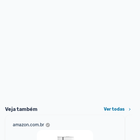
Veja também
Ver todas
amazon.com.br
sho