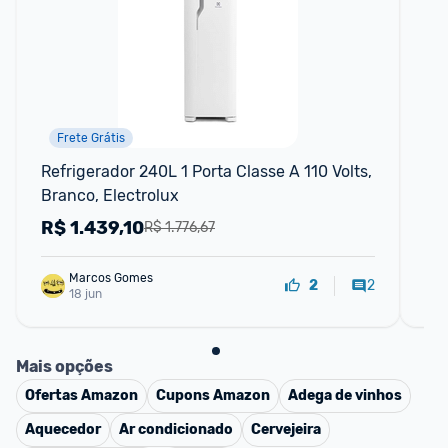
Frete Grátis
Refrigerador 240L 1 Porta Classe A 110 Volts, 
La
Branco, Electrolux
BL
R$
1.439,10
R
R$ 1.776,67
Marcos Gomes
2
2
18 jun
Mais opções
Ofertas
Amazon
Cupons
Amazon
Adega de vinhos
Aquecedor
Ar condicionado
Cervejeira