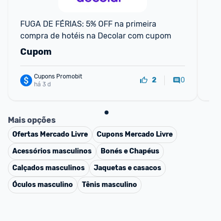
F
FUGA DE FÉRIAS: 5% OFF na primeira 
Av
compra de hotéis na Decolar com cupom
Pe
Cupom
C
Cupons Promobit
0
2
há 3 d
Mais opções
Ofertas
Mercado Livre
Cupons
Mercado Livre
Acessórios masculinos
Bonés e Chapéus
Calçados masculinos
Jaquetas e casacos
Óculos masculino
Tênis masculino