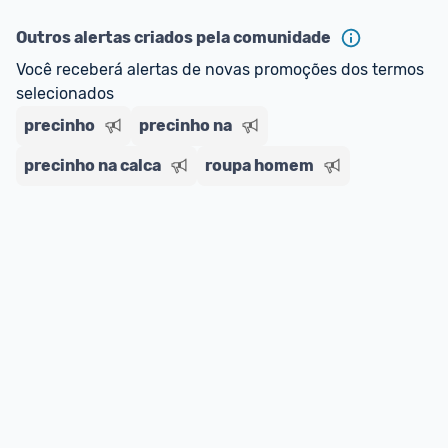
ou MercadoLíder Platinum.
Outros alertas criados pela comunidade
E lembre-se:
 você sempre pode contar ajuda da 
Você receberá alertas de novas promoções dos termos 
comunidade para tirar dúvidas ou acionar os 
selecionados
nossos Admins marcando 
@admin
 em um 
comentário ou através do 
Fale com o Promobit.
precinho
precinho na
precinho na calca
roupa homem