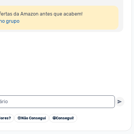
fertas da Amazon antes que acabem!

 no grupo
ário
ores?
😢
Não Consegui
🤩
Consegui!
Cancelar