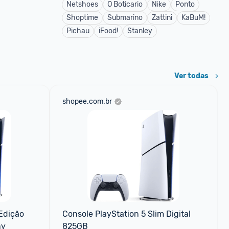
Netshoes
O Boticario
Nike
Ponto
Shoptime
Submarino
Zattini
KaBuM!
Pichau
iFood!
Stanley
Ver todas
shopee.com.br
Edição 
Console PlayStation 5 Slim Digital 
ny
825GB