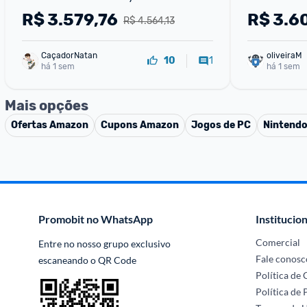
R$
3.579,76
R$
3.6
R$ 4.564,13
CaçadorNatan
oliveiraM
1
10
há 1 sem
há 1 sem
Mais opções
Ofertas
Amazon
Cupons
Amazon
Jogos de PC
Nintendo
Promobit no WhatsApp
Institucion
Comercial
Entre no nosso grupo exclusivo 
Fale conosc
escaneando o QR Code
Política de
Política de 