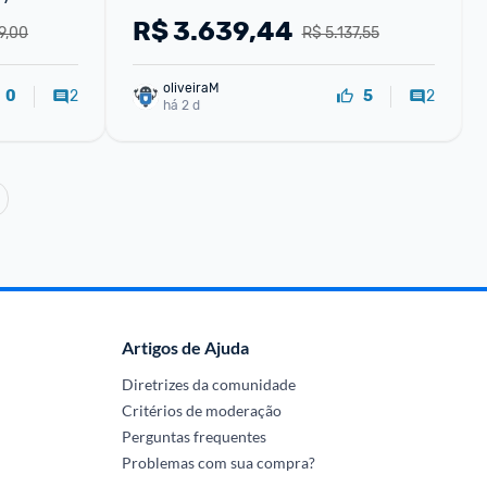
R$
3.639,44
9,00
R$ 5.137,55
oliveiraM
2
2
0
5
há 2 d
Artigos de Ajuda
Diretrizes da comunidade
Critérios de moderação
Perguntas frequentes
Problemas com sua compra?