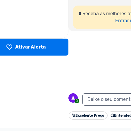
📱Receba as melhores o
Entrar
Ativar Alerta
Deixe o seu coment
0
🚀
Excelente Preço
🧐
Entended