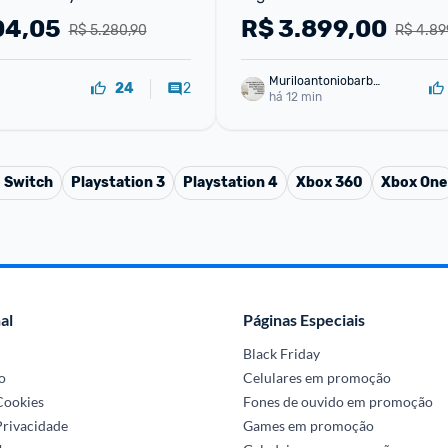
04,05
R$
3.899,00
R$ 5.280,90
R$ 4.89
Muriloantoniobarbo
2
24
sa
há 12 min
 Switch
Playstation 3
Playstation 4
Xbox 360
Xbox One
al
Páginas Especiais
Black Friday
o
Celulares em promoção
 Cookies
Fones de ouvido em promoção
Privacidade
Games em promoção