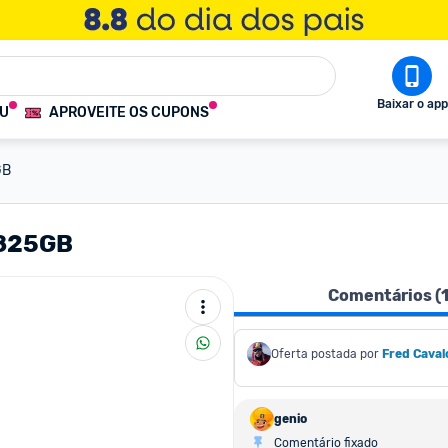
Baixar o app
OU
APROVEITE OS CUPONS
GB
 825GB
Comentários (
Oferta postada por
Fred Caval
genio
Comentário fixado