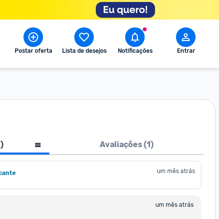
Postar oferta
Lista de desejos
Notificações
Entrar
1
)
Avaliações (
1
)
um mês atrás
cante
um mês atrás