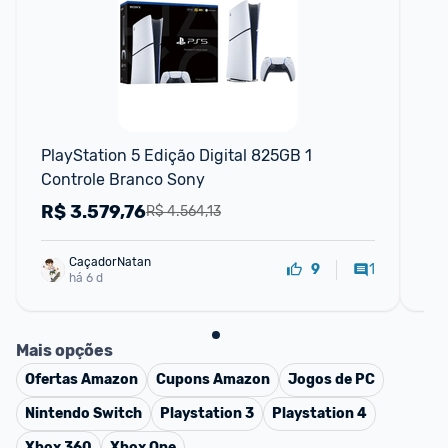
F
PlayStation 5 Edição Digital 825GB 1 
Pla
Controle Branco Sony
Co
R$
3.579,76
R
R$ 4.564,13
CaçadorNatan
1
9
há 6 d
Mais opções
Ofertas
Amazon
Cupons
Amazon
Jogos de PC
Nintendo Switch
Playstation 3
Playstation 4
Xbox 360
Xbox One