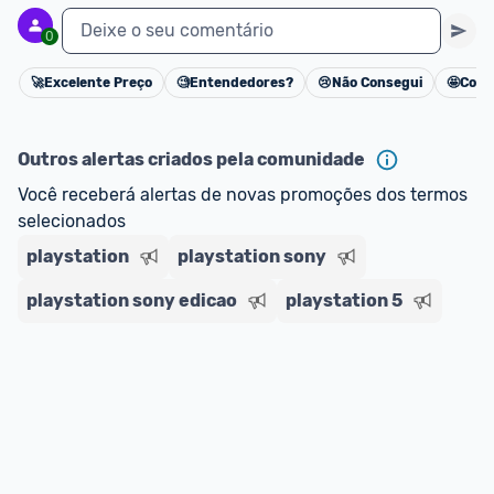
Deixe o seu comentário
0
🚀
Excelente Preço
🧐
Entendedores?
😢
Não Consegui
🤩
Cons
Cancelar
Outros alertas criados pela comunidade
Você receberá alertas de novas promoções dos termos 
selecionados
playstation
playstation sony
playstation sony edicao
playstation 5