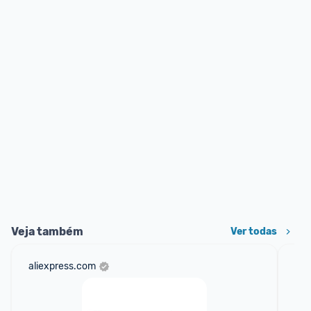
Veja também
Ver todas
aliexpress.com
am