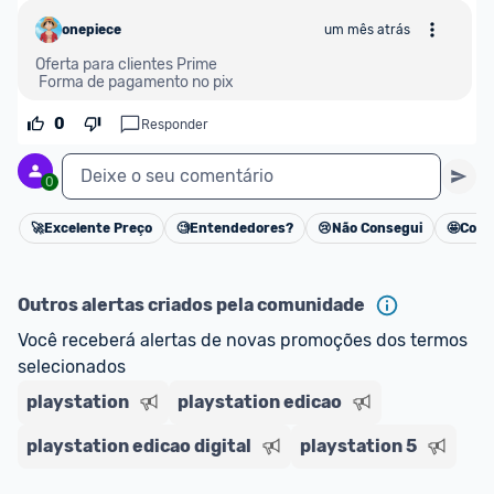
onepiece
um mês atrás
Oferta para clientes Prime  

 Forma de pagamento no pix
0
Responder
Deixe o seu comentário
0
🚀
Excelente Preço
🧐
Entendedores?
😢
Não Consegui
🤩
Cons
Cancelar
Outros alertas criados pela comunidade
Você receberá alertas de novas promoções dos termos 
selecionados
playstation
playstation edicao
playstation edicao digital
playstation 5