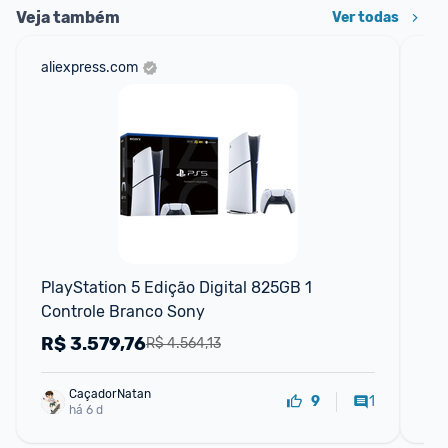
Veja também
Ver todas
aliexpress.com
am
F
PlayStation 5 Edição Digital 825GB 1 
Pla
Controle Branco Sony
Co
R$
3.579,76
R
R$ 4.564,13
CaçadorNatan
1
9
há 6 d