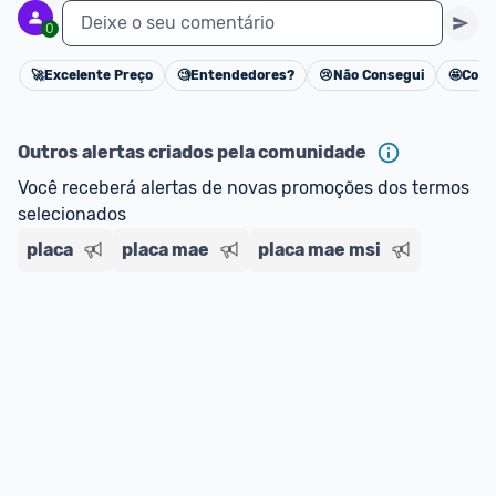
Deixe o seu comentário
0
🚀
Excelente Preço
🧐
Entendedores?
😢
Não Consegui
🤩
Cons
Cancelar
Outros alertas criados pela comunidade
Você receberá alertas de novas promoções dos termos 
selecionados
placa
placa mae
placa mae msi