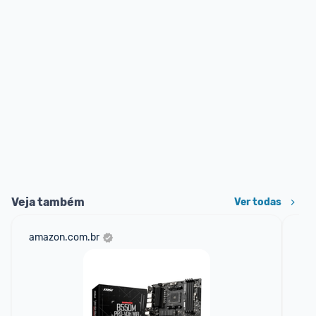
Veja também
Ver todas
amazon.com.br
mer