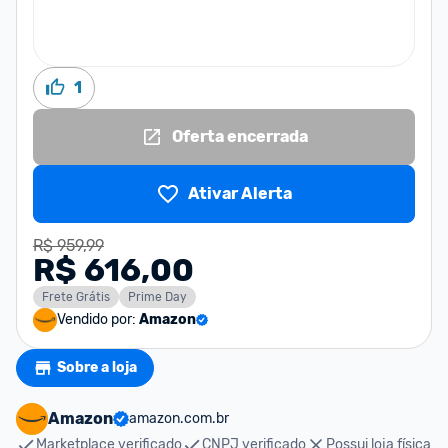
1
Oferta encerrada
Ativar Alerta
R$ 959,99
R$ 616,00
Frete Grátis
Prime Day
Vendido por:
Amazon
Sobre a loja
Amazon
amazon.com.br
Marketplace verificado
CNPJ verificado
Possui loja física