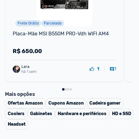
Frete Grátis
Parcelado
Placa-Mãe MSI B550M PRO-Vdh WIFI AM4
Pl
Ga
R$
650,00
R
Lara
1
1
há 1 sem
Mais opções
Ofertas
Amazon
Cupons
Amazon
Cadeira gamer
Coolers
Gabinetes
Hardware e periféricos
HD e SSD
Headset