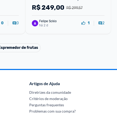
PretaInox - 110V
R$
249,00
R$ 299,57
Felipe Sckio
0
2
0
1
há 2 d
Espremedor de frutas
Artigos de Ajuda
Diretrizes da comunidade
Critérios de moderação
Perguntas frequentes
Problemas com sua compra?