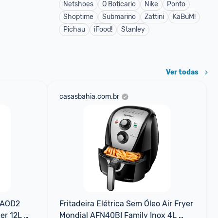
Netshoes
O Boticario
Nike
Ponto
Shoptime
Submarino
Zattini
KaBuM!
Pichau
iFood!
Stanley
Ver todas
casasbahia.com.br
WAOD2 
Fritadeira Elétrica Sem Óleo Air Fryer 
er 12L 
Mondial AFN40BI Family Inox 4L 