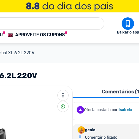
Baixar o app
OU
APROVEITE OS CUPONS
ential XL 6.2L 220V
L 6.2L 220V
Comentários (
Oferta postada por
Isabela
genio
Comentário fixado