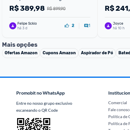
capacidade Garantia internacional 
R$
389,98
R$
241
R$ 899,90
de dois anos
Felipe Sckio
Joyce
1
2
há 3 d
há 10 h
Mais opções
Ofertas
Amazon
Cupons
Amazon
Aspirador de Pó
Bated
Promobit no WhatsApp
Institucion
Comercial
Entre no nosso grupo exclusivo 
Fale conosc
escaneando o QR Code
Política de
Política de 