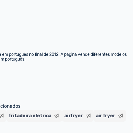
e em português no final de 2012. A página vende diferentes modelos 
 em português.
ecionados
fritadeira eletrica
airfryer
air fryer