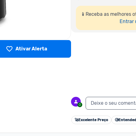
📱Receba as melhores o
Entrar
Ativar Alerta
Deixe o seu coment
0
🚀
Excelente Preço
🧐
Entended