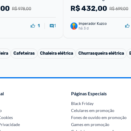
FW010509 - 220V
,00
R$
432,00
R$ 978,00
R$ 699,00
Imperador Kuzco
1
1
há 3 d
eira
Cafeteiras
Chaleira elétrica
Churrasqueira elétrica
al
Páginas Especiais
Black Friday
o
Celulares em promoção
 Cookies
Fones de ouvido em promoção
Privacidade
Games em promoção