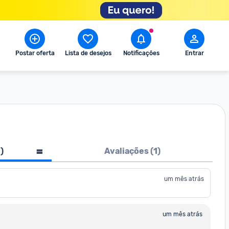
Postar oferta
Lista de desejos
Notificações
Entrar
1
)
Avaliações (
1
)
um mês atrás
um mês atrás