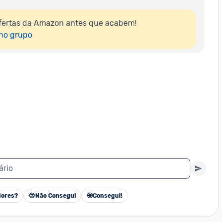
fertas da Amazon antes que acabem!

 no grupo
ário
ores?
😢
Não Consegui
🤩
Consegui!
Cancelar