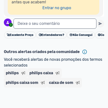
antes que acabem!

Entrar no grupo
Deixe o seu comentário
0
🚀
Excelente Preço
🧐
Entendedores?
😢
Não Consegui
🤩
Cons
Cancelar
Outros alertas criados pela comunidade
Você receberá alertas de novas promoções dos termos 
selecionados
philips
philips caixa
philips caixa som
caixa de som