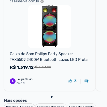
casasbahia.com.br
sho
Caixa de Som Philips Party Speaker 
CA
TAX5509 2400W Bluetooth Luzes LED Preta
52
R$
1.319,12
R
R$ 1.736,90
Felipe Sckio
1
3
há 3 d
Mais opções