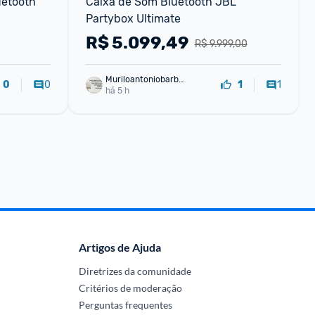
etooth 
Caixa de Som Bluetooth JBL 
Partybox Ultimate
R$
5.099,49
R$ 9.999,00
Muriloantoniobarbo
0
1
0
1
sa
há 5 h
Artigos de Ajuda
Diretrizes da comunidade
Critérios de moderação
Perguntas frequentes