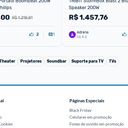
Portátil Boombeat 200W 
TRIBIT StormBox Blast 2 Blu
hilips
Speaker 200W
,00
R$
1.457,76
R$ 1.218,81
Adrena
1
2
há 4 d
Theater
Projetores
Soundbar
Suporte para TV
TVs
al
Páginas Especiais
Black Friday
o
Celulares em promoção
 Cookies
Fones de ouvido em promoção