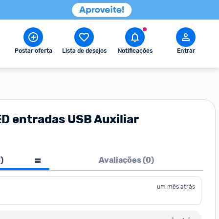
Postar oferta
Lista de desejos
Notificações
Entrar
D entradas USB Auxiliar
1
)
Avaliações (
0
)
um mês atrás