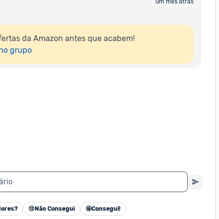
um mês atrás
fertas da Amazon antes que acabem!

 no grupo
ário
ores?
😢
Não Consegui
🤩
Consegui!
Cancelar