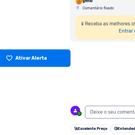
genio
Comentário fixado
📱Receba as melhores o
Entrar
Ativar Alerta
Deixe o seu coment
0
🚀
Excelente Preço
🧐
Entended