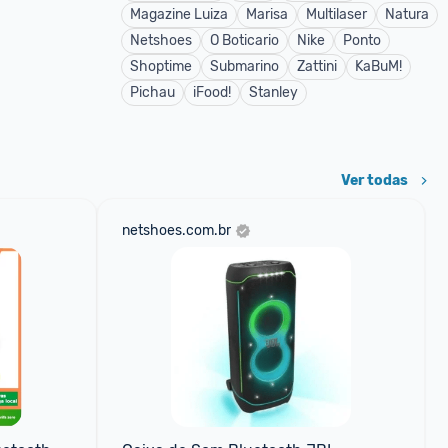
Magazine Luiza
Marisa
Multilaser
Natura
Netshoes
O Boticario
Nike
Ponto
Shoptime
Submarino
Zattini
KaBuM!
Pichau
iFood!
Stanley
Ver todas
netshoes.com.br