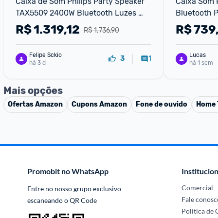
Caixa de Som Philips Party Speaker 
Caixa Som 
TAX5509 2400W Bluetooth Luzes 
Bluetooth P
LED Preta
R$
1.319,12
R$
739
R$ 1.736,90
Felipe Sckio
Lucas
1
3
há 3 d
há 1 sem
Mais opções
Ofertas
Amazon
Cupons
Amazon
Fone de ouvido
Home 
Promobit no WhatsApp
Institucion
Comercial
Entre no nosso grupo exclusivo 
Fale conosc
escaneando o QR Code
Política de