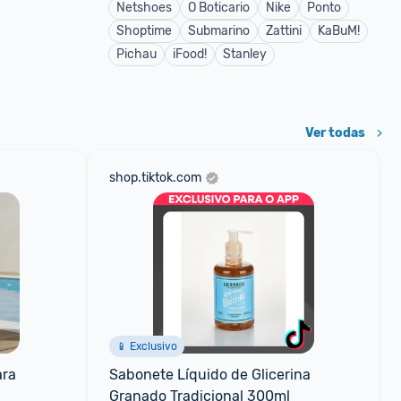
Netshoes
O Boticario
Nike
Ponto
Shoptime
Submarino
Zattini
KaBuM!
Pichau
iFood!
Stanley
Ver todas
shop.tiktok.com
📱 Exclusivo
ra 
Sabonete Líquido de Glicerina 
Granado Tradicional 300ml