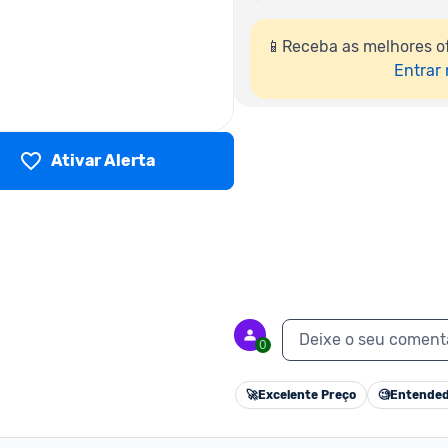
📱Receba as melhores o
Entrar
Ativar Alerta
Deixe o seu coment
0
🚀
Excelente Preço
🧐
Entended