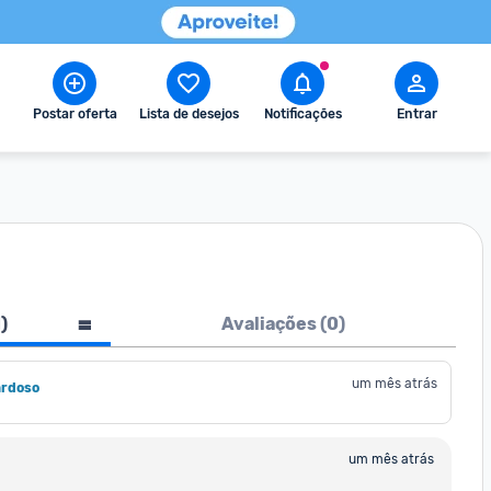
Postar oferta
Lista de desejos
Notificações
Entrar
1
)
Avaliações (
0
)
um mês atrás
ardoso
um mês atrás