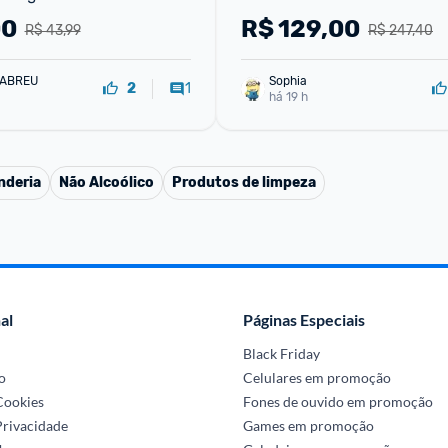
00
R$
129,00
R$ 43,99
R$ 247,40
 ABREU
Sophia
1
2
há 19 h
nderia
Não Alcoólico
Produtos de limpeza
al
Páginas Especiais
Black Friday
o
Celulares em promoção
 Cookies
Fones de ouvido em promoção
Privacidade
Games em promoção