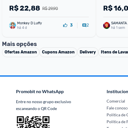
R$
22,88
R$
16,
R$ 29,90
Monkey D Luffy
SAMANTA
2
3
há 4 d
há 1 sem
Mais opções
Ofertas
Amazon
Cupons
Amazon
Delivery
Itens de Lava
Promobit no WhatsApp
Institucion
Comercial
Entre no nosso grupo exclusivo 
Fale conosc
escaneando o QR Code
Política de
Política de 