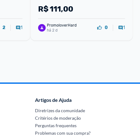
unidades
R$
111,00
PromoloverHard
1
1
2
0
há 2 d
Artigos de Ajuda
Diretrizes da comunidade
Critérios de moderação
Perguntas frequentes
Problemas com sua compra?