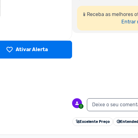
📱Receba as melhores o
Entrar
Ativar Alerta
Deixe o seu coment
0
🚀
Excelente Preço
🧐
Entended