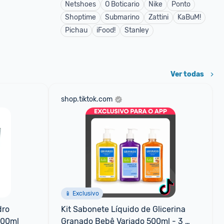
Netshoes
O Boticario
Nike
Ponto
Shoptime
Submarino
Zattini
KaBuM!
Pichau
iFood!
Stanley
Ver todas
shop.tiktok.com
📱 Exclusivo
ro 
Kit Sabonete Líquido de Glicerina 
400ml
Granado Bebê Variado 500ml - 3 