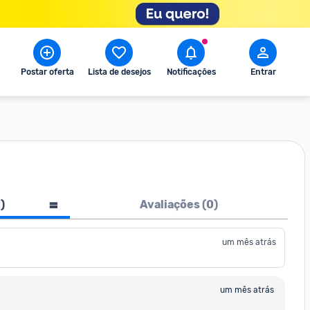
Postar oferta
Lista de desejos
Notificações
Entrar
1
)
Avaliações (
0
)
um mês atrás
um mês atrás