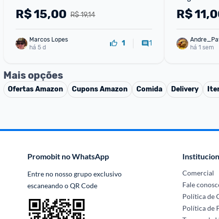
R$
15,00
R$
11,0
R$ 19,14
Marcos Lopes
Andre_Pa
1
1
há 5 d
há 1 sem
Mais opções
Ofertas
Amazon
Cupons
Amazon
Comida
Delivery
Ite
Promobit no WhatsApp
Institucion
Comercial
Entre no nosso grupo exclusivo 
Fale conosc
escaneando o QR Code
Política de
Política de 