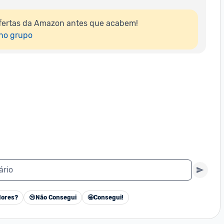
fertas da Amazon antes que acabem!

 no grupo
ário
ores?
😢
Não Consegui
🤩
Consegui!
Cancelar