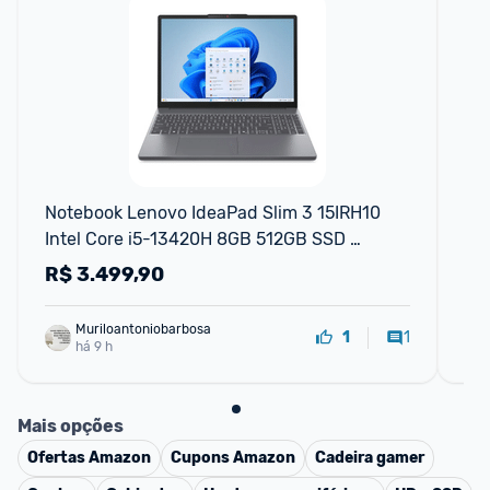
F
Notebook Lenovo IdeaPad Slim 3 15IRH10 
No
Intel Core i5-13420H 8GB 512GB SSD 
8G
Windows 11 15.3" - 83NS0002BR Luna Grey
R$
3.499,90
R
Muriloantoniobarbosa
1
1
há 9 h
Mais opções
Ofertas
Amazon
Cupons
Amazon
Cadeira gamer