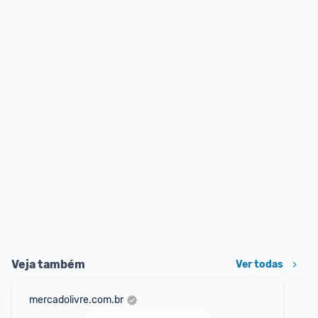
Veja também
Ver todas
mercadolivre.com.br
am