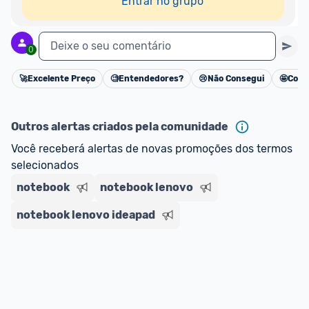
Entrar no grupo
Deixe o seu comentário
0
🚀
Excelente Preço
🧐
Entendedores?
😢
Não Consegui
🤩
Cons
Cancelar
Outros alertas criados pela comunidade
Você receberá alertas de novas promoções dos termos 
selecionados
notebook
notebook lenovo
notebook lenovo ideapad