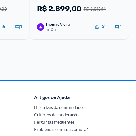
R$
2.899,00
9,00
R$ 6.015,14
Thomas Vieira
1
1
6
2
há 2 h
Artigos de Ajuda
Diretrizes da comunidade
Critérios de moderação
Perguntas frequentes
Problemas com sua compra?