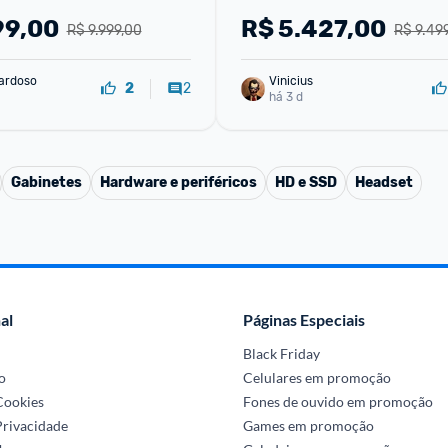
99,00
R$
5.427,00
R$ 9.999,00
R$ 9.49
ardoso
Vinicius
2
2
há 3 d
Gabinetes
Hardware e periféricos
HD e SSD
Headset
al
Páginas Especiais
Black Friday
o
Celulares em promoção
 Cookies
Fones de ouvido em promoção
Privacidade
Games em promoção