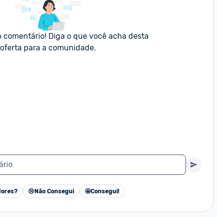
o comentário! Diga o que você acha desta 
oferta para a comunidade.
ário
ores?
😢
Não Consegui
🤩
Consegui!
Cancelar