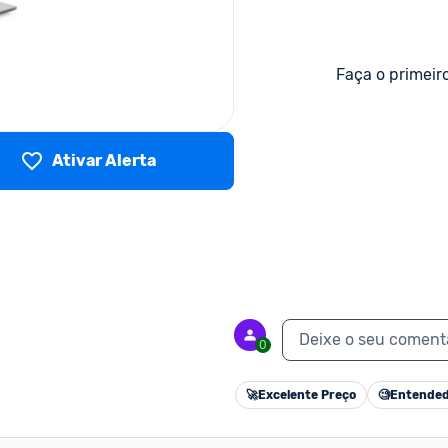
Faça o primeir
Ativar Alerta
Deixe o seu coment
0
🚀
Excelente Preço
🧐
Entended