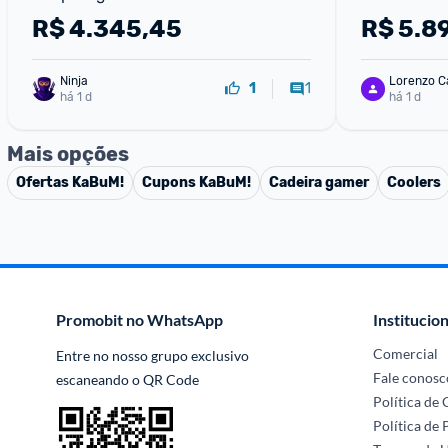
15,3" W11 Home - 83TW0003
R$
4.345,45
R$
5.8
Ninja 
Lorenzo C
1
1
há 1 d
há 1 d
Mais opções
Ofertas
KaBuM!
Cupons
KaBuM!
Cadeira gamer
Coolers
Promobit no WhatsApp
Institucion
Comercial
Entre no nosso grupo exclusivo 
Fale conosc
escaneando o QR Code
Política de
Política de 