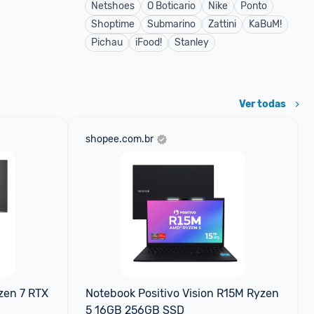
Netshoes
O Boticario
Nike
Ponto
Shoptime
Submarino
Zattini
KaBuM!
Pichau
iFood!
Stanley
Ver todas
shopee.com.br
en 7 RTX 
Notebook Positivo Vision R15M Ryzen 
5 16GB 256GB SSD