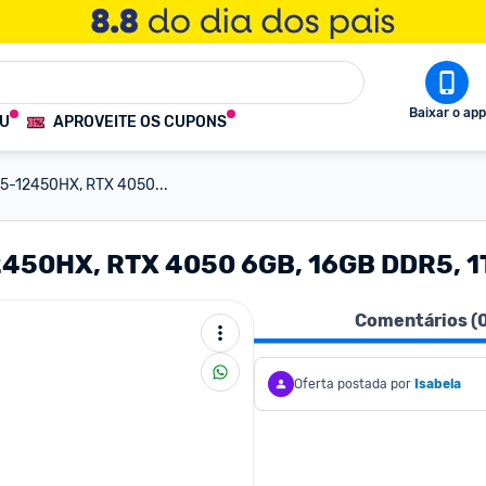
Baixar o app
OU
APROVEITE OS CUPONS
i5-12450HX, RTX 4050...
450HX, RTX 4050 6GB, 16GB DDR5, 1T
Comentários (
Oferta postada por
Isabela