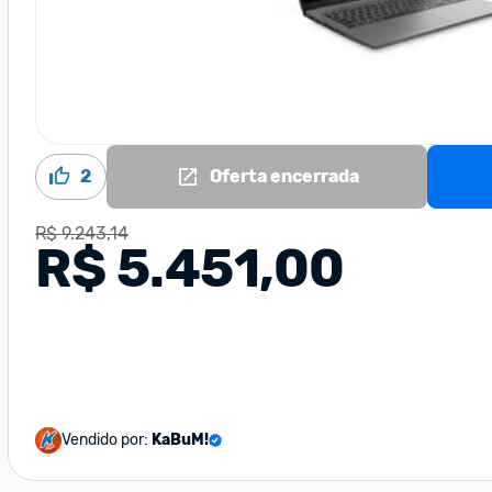
2
Oferta encerrada
R$ 9.243,14
R$ 5.451,00
Vendido por:
KaBuM!