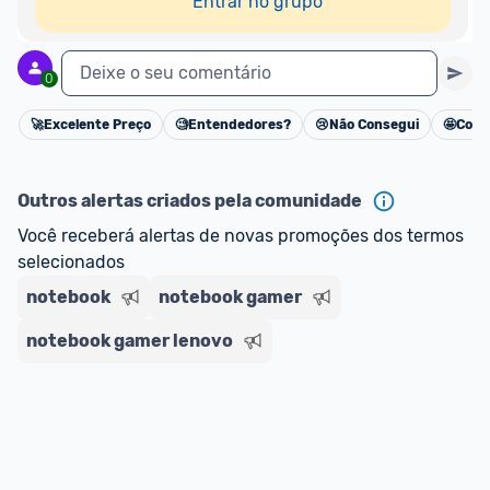
Entrar no grupo
Deixe o seu comentário
0
🚀
Excelente Preço
🧐
Entendedores?
😢
Não Consegui
🤩
Cons
Cancelar
Outros alertas criados pela comunidade
Você receberá alertas de novas promoções dos termos 
selecionados
notebook
notebook gamer
notebook gamer lenovo