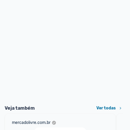
Veja também
Ver todas
mercadolivre.com.br
cas