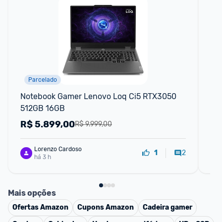
Parcelado
Notebook Gamer Lenovo Loq Ci5 RTX3050 
No
512GB 16GB
NV
51
R$
5.899,00
R
R$ 9.999,00
14
Lorenzo Cardoso
2
1
há 3 h
Mais opções
Ofertas
Amazon
Cupons
Amazon
Cadeira gamer