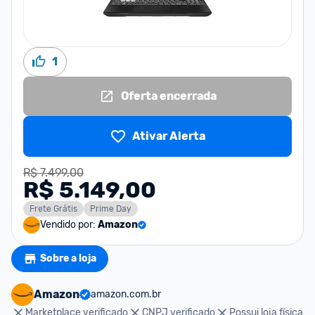
1
Oferta encerrada
Ativar Alerta
R$ 7.499,00
R$ 5.149,00
Frete Grátis
Prime Day
Vendido por:
Amazon
Sobre a loja
Amazon
amazon.com.br
Marketplace verificado
CNPJ verificado
Possui loja física