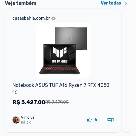
Veja também
Ver todas
casasbahia.com.br
sho
Notebook ASUS TUF A16 Ryzen 7 RTX 4050 
No
16
51
R$
5.427,00
R
R$ 9.499,00
Vinicius
1
6
há 3 d