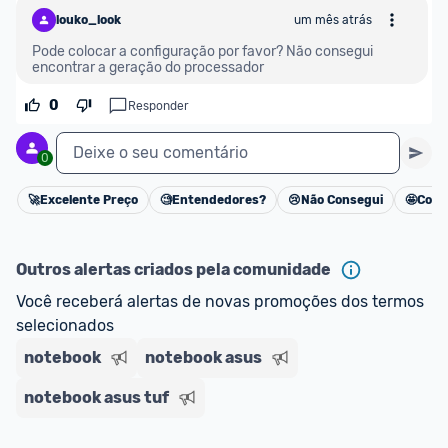
louko_look
um mês atrás
Pode colocar a configuração por favor? Não consegui 
encontrar a geração do processador
0
Responder
Deixe o seu comentário
0
🚀
Excelente Preço
🧐
Entendedores?
😢
Não Consegui
🤩
Cons
Cancelar
Outros alertas criados pela comunidade
Você receberá alertas de novas promoções dos termos 
selecionados
notebook
notebook asus
notebook asus tuf