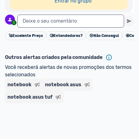
Entrar no grupo
Deixe o seu comentário
0
🚀
Excelente Preço
🧐
Entendedores?
😢
Não Consegui
🤩
Cons
Cancelar
Outros alertas criados pela comunidade
Você receberá alertas de novas promoções dos termos 
selecionados
notebook
notebook asus
notebook asus tuf