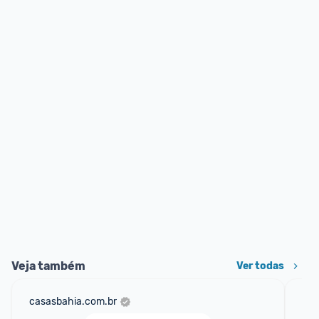
Veja também
Ver todas
casasbahia.com.br
sho