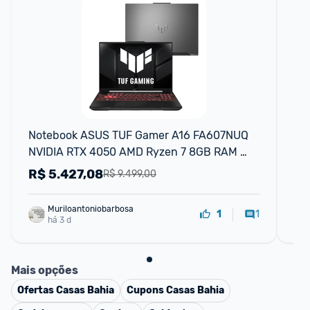
Notebook ASUS TUF Gamer A16 FA607NUQ 
No
NVIDIA RTX 4050 AMD Ryzen 7 8GB RAM 
F1
512GB SSD Linux 16" LCD LED IPS FHD 
RA
R$
5.427,08
R
R$ 9.499,00
144Hz-RL035
Muriloantoniobarbosa
1
1
há 3 d
Mais opções
Ofertas
Casas Bahia
Cupons
Casas Bahia