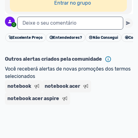
Entrar no grupo
Deixe o seu comentário
0
🚀
Excelente Preço
🧐
Entendedores?
😢
Não Consegui
🤩
Cons
Cancelar
Outros alertas criados pela comunidade
Você receberá alertas de novas promoções dos termos 
selecionados
notebook
notebook acer
notebook acer aspire