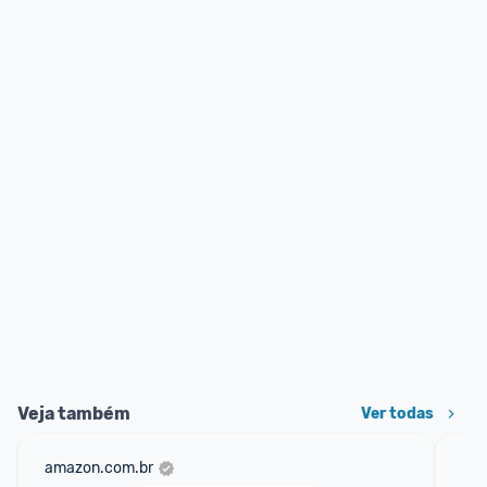
Veja também
Ver todas
amazon.com.br
mer