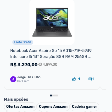
Frete Grátis
Notebook Acer Aspire Go 15 AG15-71P-5939 
No
Intel core I5 13ª Geração 8GB RAM 256GB 
Ry
SSD Full HD TN Windows 11 Home
15,
R$
3.270,00
R
R$ 4.899,00
Jorge Elias Filho
1
1
há 1 sem
Mais opções
Ofertas
Amazon
Cupons
Amazon
Cadeira gamer