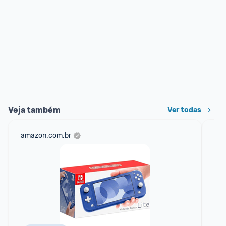
Veja também
Ver todas
amazon.com.br
mer