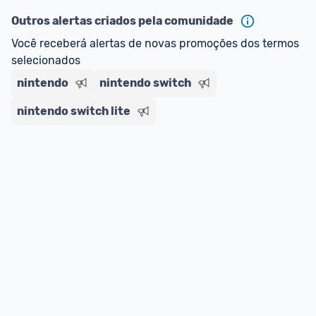
Outros alertas criados pela comunidade
E lembre-se:
 você sempre pode contar ajuda da 
comunidade para tirar dúvidas ou acionar os 
Você receberá alertas de novas promoções dos termos 
nossos Admins marcando 
@admin
 em um 
selecionados
comentário ou através do 
Fale com o Promobit.
nintendo
nintendo switch
nintendo switch lite