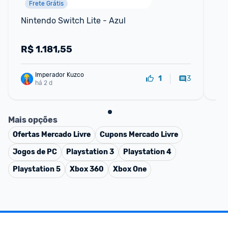
Frete Grátis
Nintendo Switch Lite - Azul
Fec
10
R$
1.181,55
R
Imperador Kuzco
3
1
há 2 d
Mais opções
Ofertas
Mercado Livre
Cupons
Mercado Livre
Jogos de PC
Playstation 3
Playstation 4
Playstation 5
Xbox 360
Xbox One