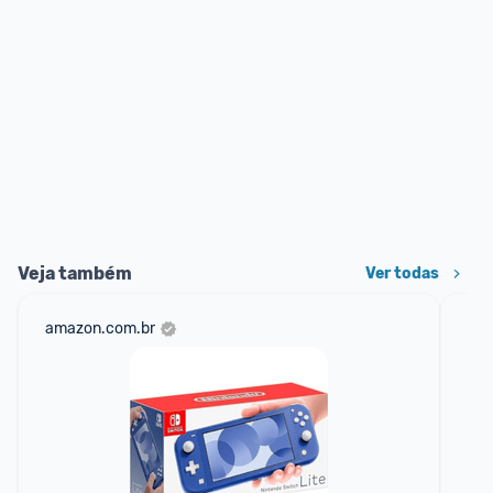
Veja também
Ver todas
amazon.com.br
sho