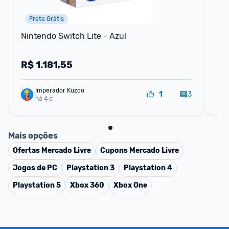
Frete Grátis
Nintendo Switch Lite - Azul
Sm
25
R$
1.181,55
R
Imperador Kuzco
3
1
há 4 d
Mais opções
Ofertas
Mercado Livre
Cupons
Mercado Livre
Jogos de PC
Playstation 3
Playstation 4
Playstation 5
Xbox 360
Xbox One