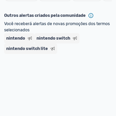
Cancelar
ou MercadoLíder Platinum.
Outros alertas criados pela comunidade
E lembre-se:
 você sempre pode contar ajuda da 
Você receberá alertas de novas promoções dos termos 
comunidade para tirar dúvidas ou acionar os 
selecionados
nossos Admins marcando 
@admin
 em um 
comentário ou através do 
Fale com o Promobit.
nintendo
nintendo switch
nintendo switch lite