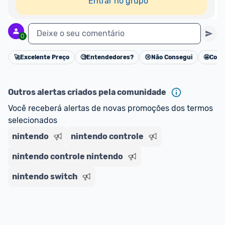
Entrar no grupo
Deixe o seu comentário
0
🚀
Excelente Preço
🧐
Entendedores?
😢
Não Consegui
🤩
Cons
Cancelar
Outros alertas criados pela comunidade
Você receberá alertas de novas promoções dos termos 
selecionados
nintendo
nintendo controle
nintendo controle nintendo
nintendo switch