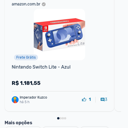
amazon.com.br
mer
Frete Grátis
Nintendo Switch Lite - Azul
Ni
R$
1.181,55
R
Imperador Kuzco
3
1
há 5 h
Mais opções