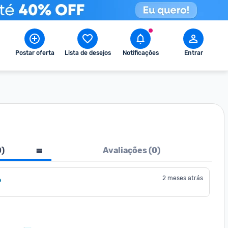
Postar oferta
Lista de desejos
Notificações
Entrar
0
)
Avaliações (
0
)
2 meses atrás
o