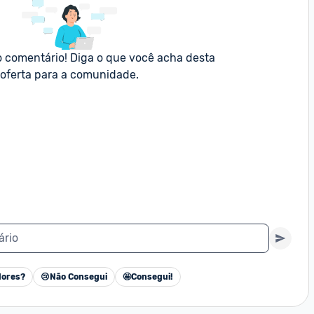
o comentário! Diga o que você acha desta 
oferta para a comunidade.
ário
ores?
😢
Não Consegui
🤩
Consegui!
Cancelar