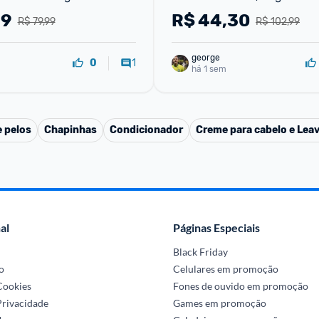
29
R$
44,30
R$ 79,99
R$ 102,99
george
1
0
há 1 sem
 pelos
Chapinhas
Condicionador
Creme para cabelo e Leav
al
Páginas Especiais
Black Friday
o
Celulares em promoção
 Cookies
Fones de ouvido em promoção
Privacidade
Games em promoção