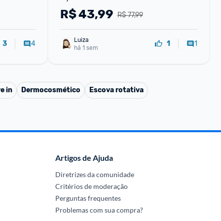
R$
43,99
R$ 77,99
Luiza
4
1
3
1
há 1 sem
e in
Dermocosmético
Escova rotativa
Artigos de Ajuda
Diretrizes da comunidade
Critérios de moderação
Perguntas frequentes
Problemas com sua compra?