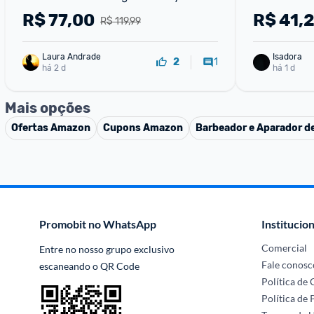
Boost Water Gel 50g
R$
77,00
R$
41,
R$ 119,99
Laura Andrade
Isadora
1
2
há 2 d
há 1 d
Mais opções
Ofertas
Amazon
Cupons
Amazon
Barbeador e Aparador de
Promobit no WhatsApp
Institucion
Comercial
Entre no nosso grupo exclusivo 
Fale conosc
escaneando o QR Code
Política de
Política de 