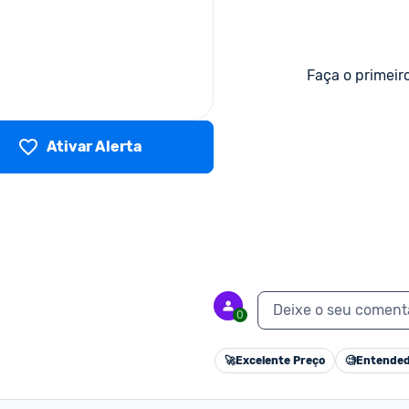
Faça o primeir
Ativar Alerta
Deixe o seu coment
0
🚀
Excelente Preço
🧐
Entended