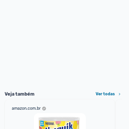
Veja também
Ver todas
amazon.com.br
mer