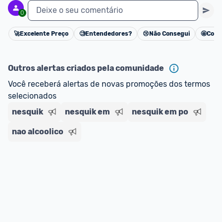
Deixe o seu comentário
0
🚀
Excelente Preço
🧐
Entendedores?
😢
Não Consegui
🤩
Cons
Cancelar
Outros alertas criados pela comunidade
Você receberá alertas de novas promoções dos termos 
selecionados
nesquik
nesquik em
nesquik em po
nao alcoolico