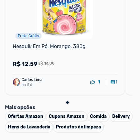
Frete Grátis
Nesquik Em Pó, Morango, 380g
Su
R$
12,59
R
R$ 14,99
Carlos Lima
1
1
há 3 d
Mais opções
Ofertas
Amazon
Cupons
Amazon
Comida
Delivery
Itens de Lavanderia
Produtos de limpeza