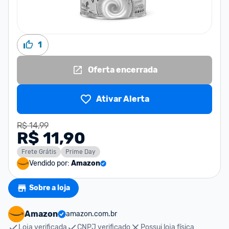
1
Oferta encerrada
Ativar Alerta
R$ 14,99
R$ 11,90
Frete Grátis
Prime Day
Vendido por:
Amazon
Sobre a loja
Amazon
amazon.com.br
Loja verificada
CNPJ verificado
Possui loja física