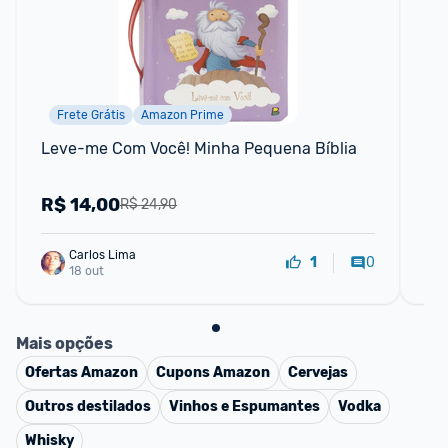
Frete Grátis
Amazon Prime
Leve-me Com Você! Minha Pequena Bíblia
Pri
R$
14,00
R
R$ 24,90
Carlos Lima
0
1
18 out
Mais opções
Ofertas
Amazon
Cupons
Amazon
Cervejas
Outros destilados
Vinhos e Espumantes
Vodka
Whisky