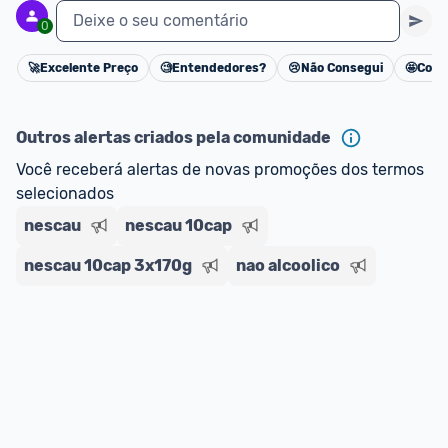
Deixe o seu comentário
0
🚀
Excelente Preço
🧐
Entendedores?
😢
Não Consegui
🤩
Cons
Cancelar
Outros alertas criados pela comunidade
Você receberá alertas de novas promoções dos termos 
selecionados
nescau
nescau 10cap
nescau 10cap 3x170g
nao alcoolico