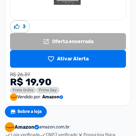
3
Oferta encerrada
Ativar Alerta
R$ 26,39
R$ 19,90
Frete Grátis
Prime Day
Vendido por:
Amazon
Sobre a loja
Amazon
amazon.com.br
Loja verificada
CNPJ verificado
Possui loja física