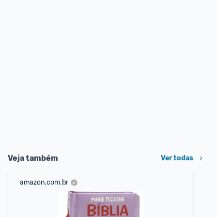
Veja também
Ver todas
amazon.com.br
mer