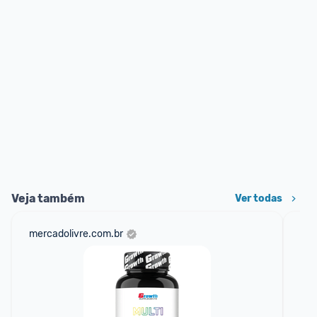
Veja também
Ver todas
mercadolivre.com.br
am