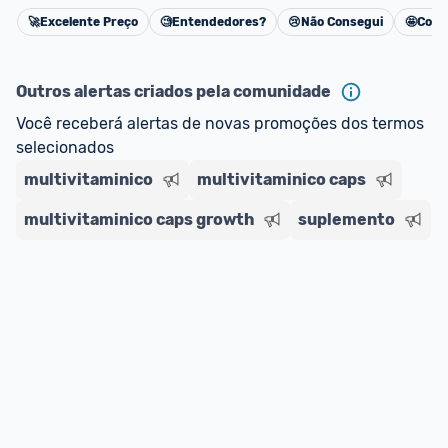
oferta do Promobit
, ou de um vendedor 
Oficial 
🚀
Excelente Preço
🧐
Entendedores?
😢
Não Consegui
🤩
Cons
Cancelar
ou MercadoLíder Platinum.
Outros alertas criados pela comunidade
E lembre-se:
 você sempre pode contar ajuda da 
comunidade para tirar dúvidas ou acionar os 
Você receberá alertas de novas promoções dos termos 
nossos Admins marcando 
@admin
 em um 
selecionados
comentário ou através do 
Fale com o Promobit.
multivitaminico
multivitaminico caps
multivitaminico caps growth
suplemento