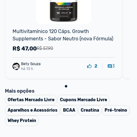
F
Multivitamínico 120 Cáps. Growth 
Co
Supplements - Sabor Neutro (nova Fórmula)
20
R$
47,00
R
R$ 57,90
Bety Souza
3
2
há 13 h
Mais opções
Ofertas
Mercado Livre
Cupons
Mercado Livre
Aparelhos e Acessórios
BCAA
Creatina
Pré-treino
Whey Protein