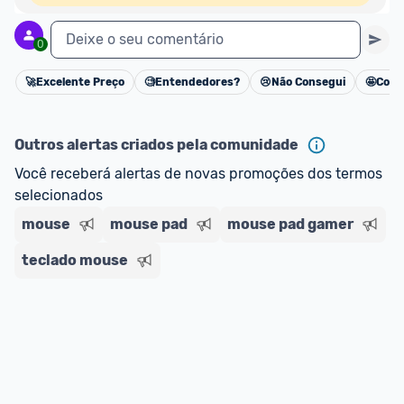
Deixe o seu comentário
0
🚀
Excelente Preço
🧐
Entendedores?
😢
Não Consegui
🤩
Cons
Cancelar
Outros alertas criados pela comunidade
Você receberá alertas de novas promoções dos termos 
selecionados
mouse
mouse pad
mouse pad gamer
teclado mouse