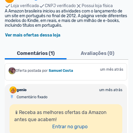
Loja verificada
CNPJ verificado
Possui loja física
A Amazon brasileira iniciou as atividades com o lançamento de 
um site em português no final de 2012. A página vende diferentes 
modelos do Kindle, em reais, e mais de um milhão de e-books, 
incluindo títulos em português.
Ver mais ofertas dessa loja
Comentários (
1
)
Avaliações (
0
)
um mês atrás
Oferta postada por
Samuel Costa
genio
um mês atrás
Comentário fixado
📱Receba as melhores ofertas da Amazon 
antes que acabem!

Entrar no grupo