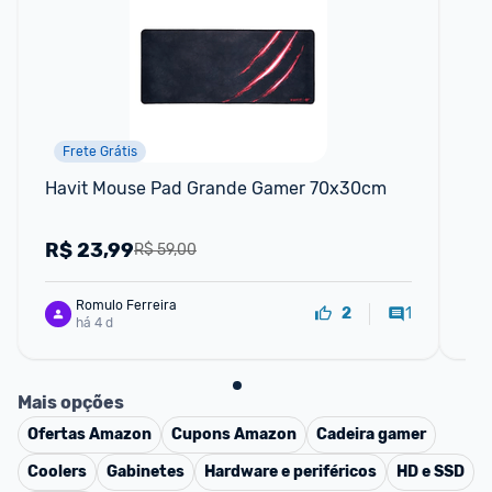
Frete Grátis
Havit Mouse Pad Grande Gamer 70x30cm
MO
70
R$
23,99
R
R$ 59,00
Romulo Ferreira
1
2
há 4 d
Mais opções
Ofertas
Amazon
Cupons
Amazon
Cadeira gamer
Coolers
Gabinetes
Hardware e periféricos
HD e SSD