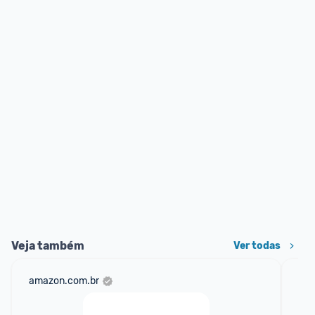
Veja também
Ver todas
amazon.com.br
sho