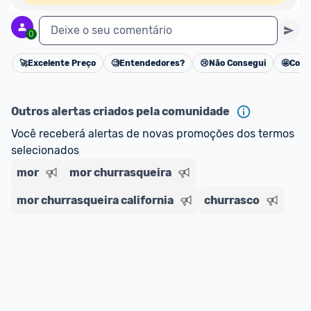
Deixe o seu comentário
0
🚀
Excelente Preço
🧐
Entendedores?
😢
Não Consegui
🤩
Cons
Cancelar
Outros alertas criados pela comunidade
Você receberá alertas de novas promoções dos termos 
selecionados
mor
mor churrasqueira
mor churrasqueira california
churrasco