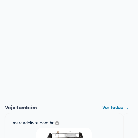
Veja também
Ver todas
mercadolivre.com.br
am