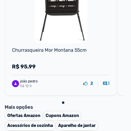
F
Churrasqueira Mor Montana 55cm
Mo
R$
95,99
R
joão pedro
3
2
há 12 h
Mais opções
Ofertas
Amazon
Cupons
Amazon
Acessórios de cozinha
Aparelho de jantar