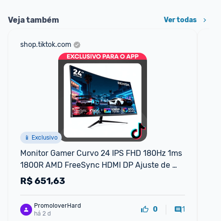
Veja também
Ver todas
shop.tiktok.com
mer
📱 Exclusivo
Monitor Gamer Curvo 24 IPS FHD 180Hz 1ms 
Mo
1800R AMD FreeSync HDMI DP Ajuste de 
QH
Inclinação Sem Bordas ideal para PC PS5
R$
651,63
R
PromoloverHard
1
0
há 2 d