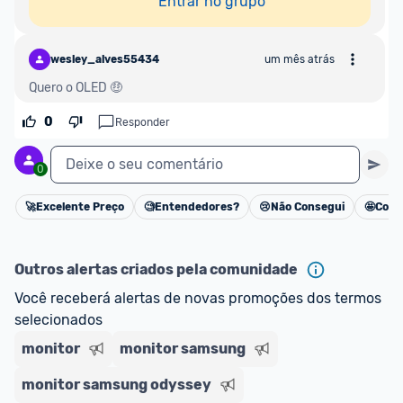
Entrar no grupo
wesley_alves55434
um mês atrás
Quero o OLED 
🤑
0
Responder
Deixe o seu comentário
0
🚀
Excelente Preço
🧐
Entendedores?
😢
Não Consegui
🤩
Cons
Cancelar
Outros alertas criados pela comunidade
Você receberá alertas de novas promoções dos termos 
selecionados
monitor
monitor samsung
monitor samsung odyssey