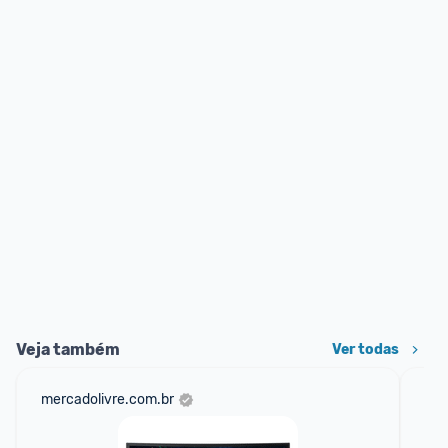
Veja também
Ver todas
mercadolivre.com.br
am