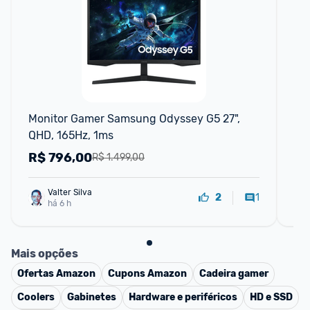
F
Monitor Gamer Samsung Odyssey G5 27", 
Mo
QHD, 165Hz, 1ms
QH
R$
796,00
R
R$ 1.499,00
Valter Silva
1
2
há 6 h
Mais opções
Ofertas
Amazon
Cupons
Amazon
Cadeira gamer
Coolers
Gabinetes
Hardware e periféricos
HD e SSD