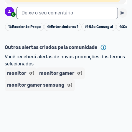
Deixe o seu comentário
0
🚀
Excelente Preço
🧐
Entendedores?
😢
Não Consegui
🤩
Cons
Cancelar
Outros alertas criados pela comunidade
Você receberá alertas de novas promoções dos termos 
selecionados
monitor
monitor gamer
monitor gamer samsung