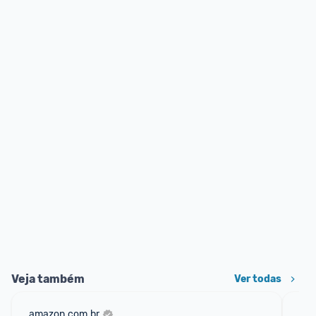
Veja também
Ver todas
amazon.com.br
sho