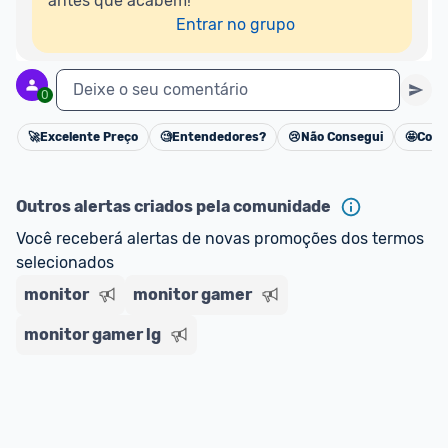
antes que acabem!

Entrar no grupo
Deixe o seu comentário
0
🚀
Excelente Preço
🧐
Entendedores?
😢
Não Consegui
🤩
Cons
Cancelar
Outros alertas criados pela comunidade
Você receberá alertas de novas promoções dos termos 
selecionados
monitor
monitor gamer
monitor gamer lg