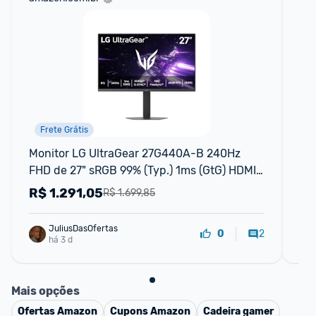
Frete Grátis
Monitor LG UltraGear 27G440A-B 240Hz 
Mo
FHD de 27" sRGB 99% (Typ.) 1ms (GtG) HDMI 
Qu
2.0 NVIDIA G-SYNC AMD FreeSync
SY
R$
1.291,05
R
R$ 1.699,85
JuliusDasOfertas
2
0
há 3 d
Mais opções
Ofertas
Amazon
Cupons
Amazon
Cadeira gamer