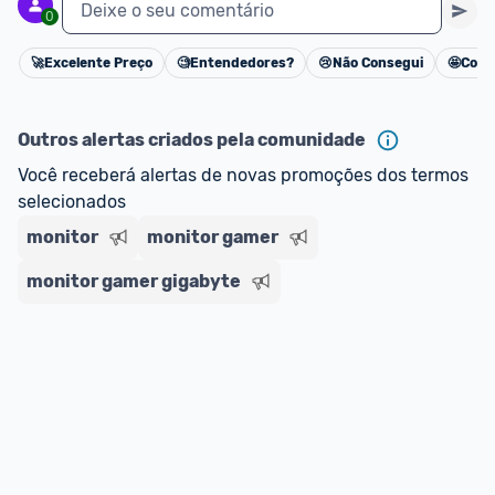
Deixe o seu comentário
0
🚀
Excelente Preço
🧐
Entendedores?
😢
Não Consegui
🤩
Cons
Cancelar
Outros alertas criados pela comunidade
Você receberá alertas de novas promoções dos termos 
selecionados
monitor
monitor gamer
monitor gamer gigabyte