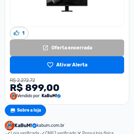
1
Oferta encerrada
Ativar Alerta
R$ 2.272,72
R$ 899,00
Vendido por:
KaBuM!
Sobre a loja
KaBuM!
kabum.com.br
Loja verificada
CNPJ verificado
Possui loja física