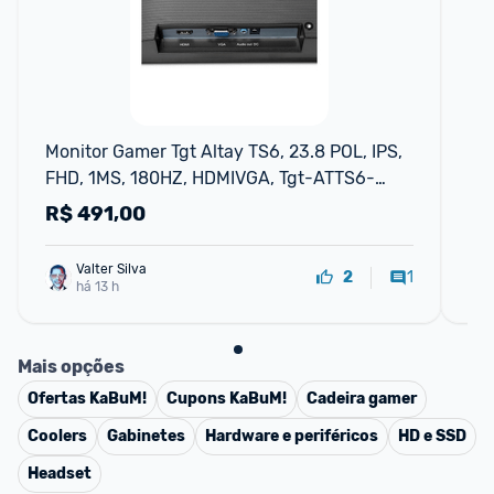
Monitor Gamer Tgt Altay TS6, 23.8 POL, IPS, 
Mo
FHD, 1MS, 180HZ, HDMIVGA, Tgt-ATTS6-
IP
BL02
Q2
R$
491,00
R
Valter Silva
1
2
há 13 h
Mais opções
Ofertas
KaBuM!
Cupons
KaBuM!
Cadeira gamer
Coolers
Gabinetes
Hardware e periféricos
HD e SSD
Headset