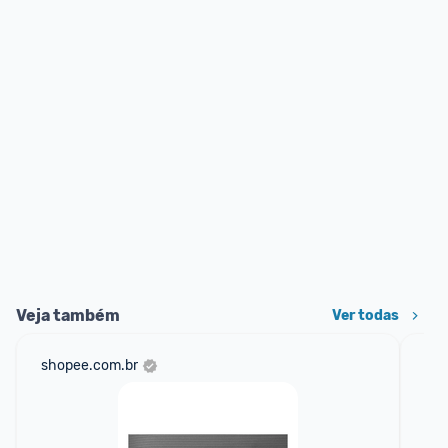
Veja também
Ver todas
shopee.com.br
mer