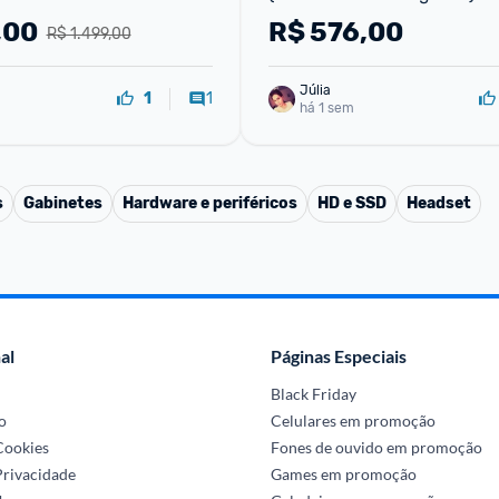
,00
R$
576,00
R$ 1.499,00
Júlia
1
1
há 1 sem
s
Gabinetes
Hardware e periféricos
HD e SSD
Headset
al
Páginas Especiais
Black Friday
o
Celulares em promoção
 Cookies
Fones de ouvido em promoção
Privacidade
Games em promoção