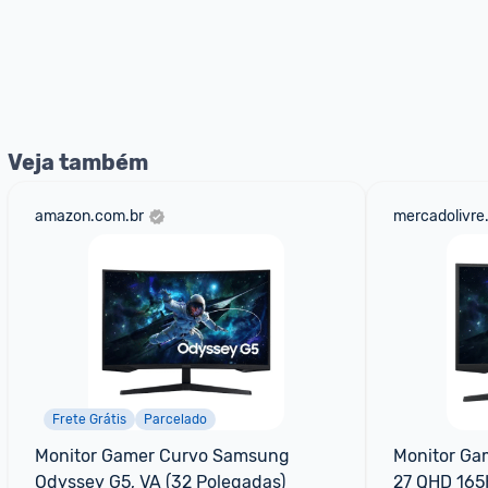
Veja também
amazon.com.br
mercadolivre
Frete Grátis
Parcelado
Monitor Gamer Curvo Samsung 
Monitor Ga
Odyssey G5, VA (32 Polegadas)
27 QHD 165