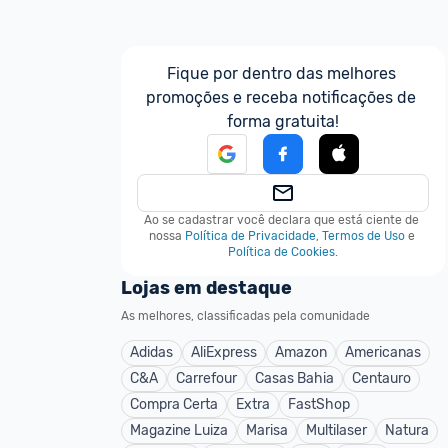
Fique por dentro das melhores 
promoções e receba notificações de 
forma gratuita!
Ao se cadastrar você declara que está ciente de 
nossa
Política de Privacidade
,
Termos de Uso
e
Política de Cookies
.
Lojas em destaque
As melhores, classificadas pela comunidade
Adidas
AliExpress
Amazon
Americanas
C&A
Carrefour
Casas Bahia
Centauro
Compra Certa
Extra
FastShop
Magazine Luiza
Marisa
Multilaser
Natura