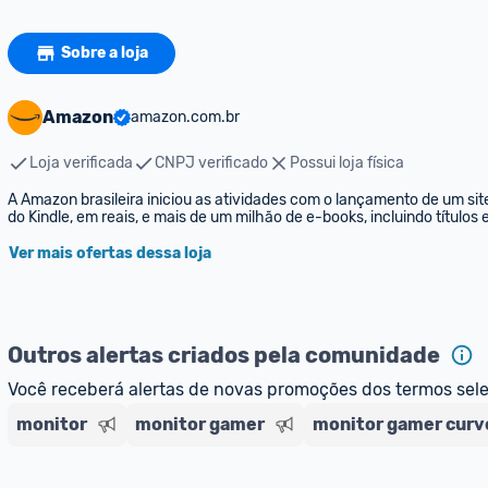
Sobre a loja
Amazon
amazon.com.br
Loja verificada
CNPJ verificado
Possui loja física
A Amazon brasileira iniciou as atividades com o lançamento de um sit
do Kindle, em reais, e mais de um milhão de e-books, incluindo títulos
Ver mais ofertas dessa loja
Outros alertas criados pela comunidade
Você receberá alertas de novas promoções dos termos sel
monitor
monitor gamer
monitor gamer curv