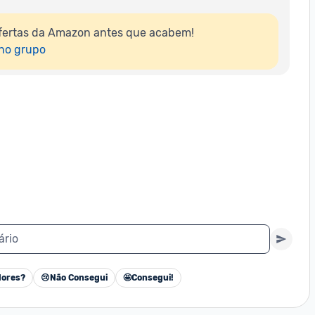
fertas da Amazon antes que acabem!

 no grupo
ário
ores?
😢
Não Consegui
🤩
Consegui!
Cancelar