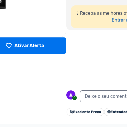
📱Receba as melhores o
Entrar
Ativar Alerta
Deixe o seu coment
0
🚀
Excelente Preço
🧐
Entended