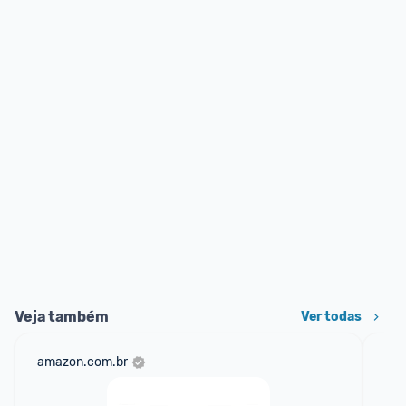
Veja também
Ver todas
amazon.com.br
mer