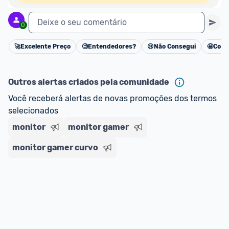
Deixe o seu comentário
0
🚀
Excelente Preço
🧐
Entendedores?
😢
Não Consegui
🤩
Cons
Cancelar
Outros alertas criados pela comunidade
Você receberá alertas de novas promoções dos termos 
selecionados
monitor
monitor gamer
monitor gamer curvo