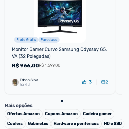
Frete Grátis
Parcelado
Monitor Gamer Curvo Samsung Odyssey G5, 
Mo
VA (32 Polegadas)
QH
R$
966,00
R
R$ 1.599,00
Edson Silva
2
3
há 4 d
Mais opções
Ofertas
Amazon
Cupons
Amazon
Cadeira gamer
Coolers
Gabinetes
Hardware e periféricos
HD e SSD