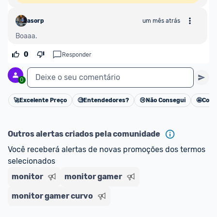
asorp
um mês atrás
Boaaa.
0
Responder
Deixe o seu comentário
0
🚀
Excelente Preço
🧐
Entendedores?
😢
Não Consegui
🤩
Cons
Cancelar
Outros alertas criados pela comunidade
Você receberá alertas de novas promoções dos termos 
selecionados
monitor
monitor gamer
monitor gamer curvo