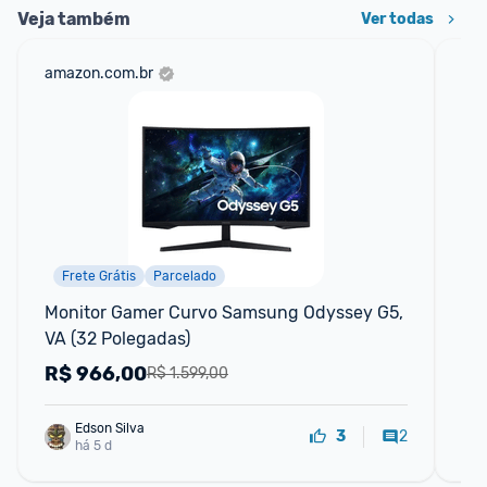
Veja também
Ver todas
amazon.com.br
sho
Frete Grátis
Parcelado
Monitor Gamer Curvo Samsung Odyssey G5, 
Mo
VA (32 Polegadas)
Pol
18
R$
966,00
R
R$ 1.599,00
Edson Silva
2
3
há 5 d