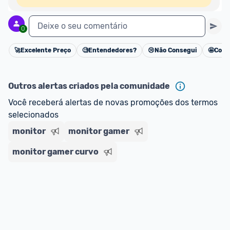
Deixe o seu comentário
0
🚀
Excelente Preço
🧐
Entendedores?
😢
Não Consegui
🤩
Cons
Cancelar
Outros alertas criados pela comunidade
Você receberá alertas de novas promoções dos termos 
selecionados
monitor
monitor gamer
monitor gamer curvo