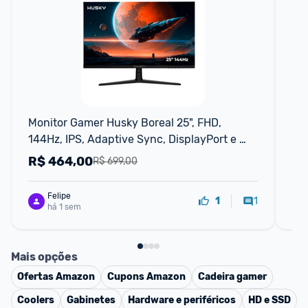
F
Monitor Gamer Husky Boreal 25", FHD, 
Mo
144Hz, IPS, Adaptive Sync, DisplayPort e 
34’
HDMI, HDR
R$
464,00
R
R$ 699,00
Felipe
1
1
há 1 sem
Mais opções
Ofertas
Amazon
Cupons
Amazon
Cadeira gamer
Coolers
Gabinetes
Hardware e periféricos
HD e SSD