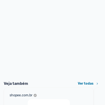
Veja também
Ver todas
shopee.com.br
am