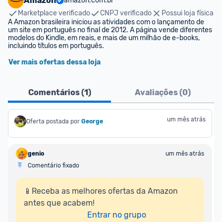
Amazon
amazon.com.br
Marketplace verificado
CNPJ verificado
Possui loja física
A Amazon brasileira iniciou as atividades com o lançamento de 
um site em português no final de 2012. A página vende diferentes 
modelos do Kindle, em reais, e mais de um milhão de e-books, 
incluindo títulos em português.
Ver mais ofertas dessa loja
Comentários (
1
)
Avaliações (
0
)
um mês atrás
Oferta postada por
George
genio
um mês atrás
Comentário fixado
📱Receba as melhores ofertas da Amazon 
antes que acabem!

Entrar no grupo