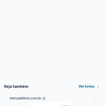
Veja também
Ver todas
mercadolivre.com.br
ali