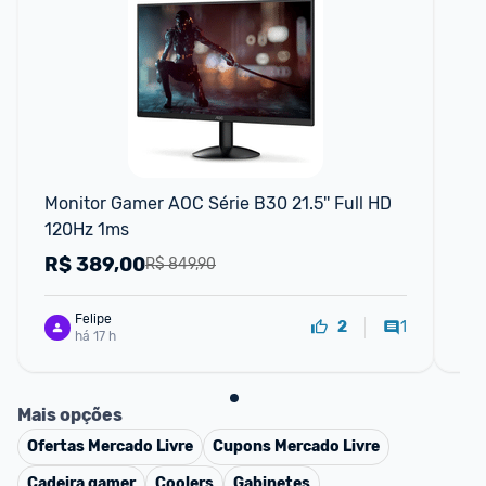
Monitor Gamer AOC Série B30 21.5'' Full HD 
Mo
120Hz 1ms
FH
R$
389,00
R
R$ 849,90
Felipe
1
2
há 17 h
Mais opções
Ofertas
Mercado Livre
Cupons
Mercado Livre
Cadeira gamer
Coolers
Gabinetes