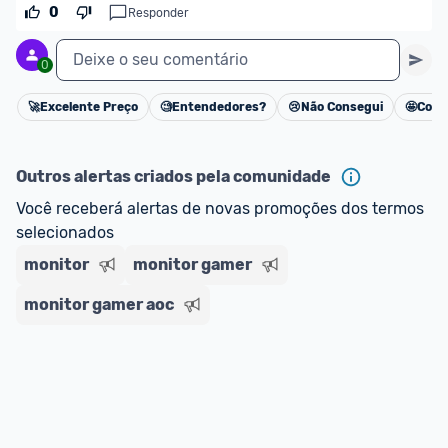
oferta do Promobit
, ou de um vendedor 
Oficial 
0
Responder
ou MercadoLíder Platinum.
Deixe o seu comentário
0
E lembre-se:
 você sempre pode contar ajuda da 
comunidade para tirar dúvidas ou acionar os 
🚀
Excelente Preço
🧐
Entendedores?
😢
Não Consegui
🤩
Cons
Cancelar
nossos Admins marcando 
@admin
 em um 
comentário ou através do 
Fale com o Promobit.
Outros alertas criados pela comunidade
Você receberá alertas de novas promoções dos termos 
selecionados
monitor
monitor gamer
monitor gamer aoc