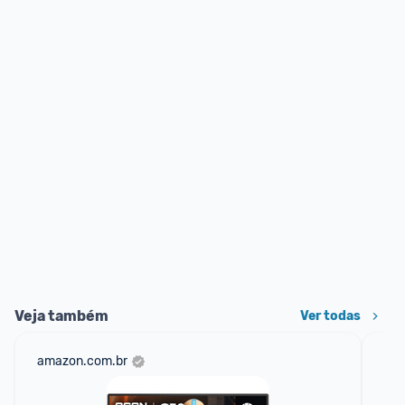
Veja também
Ver todas
amazon.com.br
ali