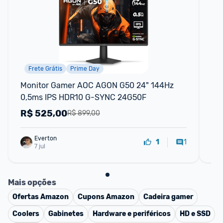
Frete Grátis
Prime Day
N
Monitor Gamer AOC AGON G50 24" 144Hz 
Mo
0,5ms IPS HDR10 G-SYNC 24G50F
R$
525,00
R
R$ 899,00
Everton
1
1
7 jul
Mais opções
Ofertas
Amazon
Cupons
Amazon
Cadeira gamer
Coolers
Gabinetes
Hardware e periféricos
HD e SSD