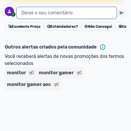
Deixe o seu comentário
0
🚀
Excelente Preço
🧐
Entendedores?
😢
Não Consegui
🤩
Cons
Cancelar
Outros alertas criados pela comunidade
Você receberá alertas de novas promoções dos termos 
selecionados
monitor
monitor gamer
monitor gamer aoc