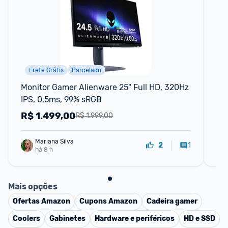
Frete Grátis
Parcelado
Monitor Gamer Alienware 25" Full HD, 320Hz 
Mo
IPS, 0,5ms, 99% sRGB
FH
R$
1.499,00
R
R$ 1.999,00
Mariana Silva
1
2
há 8 h
Mais opções
Ofertas
Amazon
Cupons
Amazon
Cadeira gamer
Coolers
Gabinetes
Hardware e periféricos
HD e SSD