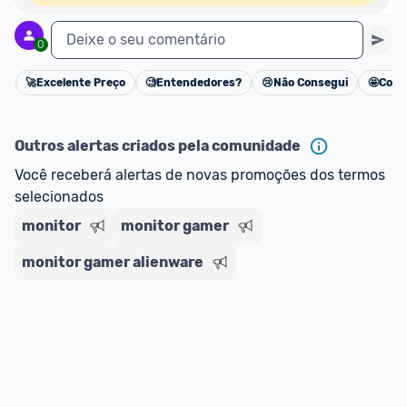
Deixe o seu comentário
0
🚀
Excelente Preço
🧐
Entendedores?
😢
Não Consegui
🤩
Cons
Cancelar
Outros alertas criados pela comunidade
Você receberá alertas de novas promoções dos termos 
selecionados
monitor
monitor gamer
monitor gamer alienware