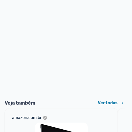
Veja também
Ver todas
amazon.com.br
ali