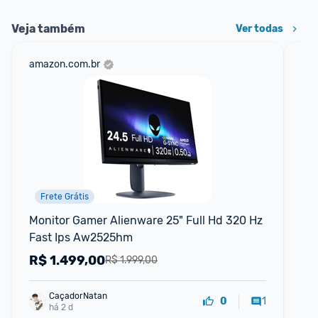
Veja também
Ver todas
amazon.com.br
ali
Frete Grátis
Monitor Gamer Alienware 25" Full Hd 320 Hz 
Mo
Fast Ips Aw2525hm
FH
R$
1.499,00
R
R$ 1.999,00
CaçadorNatan
1
0
há 2 d