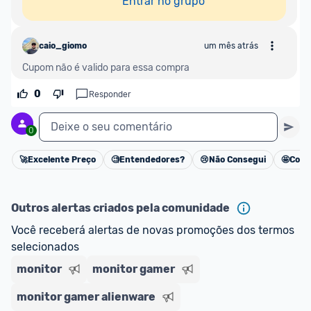
Entrar no grupo
caio_giomo
um mês atrás
Cupom não é valido para essa compra
0
Responder
Deixe o seu comentário
0
🚀
Excelente Preço
🧐
Entendedores?
😢
Não Consegui
🤩
Cons
Cancelar
Outros alertas criados pela comunidade
Você receberá alertas de novas promoções dos termos 
selecionados
monitor
monitor gamer
monitor gamer alienware