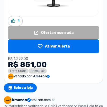
1
Oferta encerrada
Ativar Alerta
R$ 1.299,00
R$ 851,00
Frete Grátis
Prime Day
Vendido por:
Amazon
Sobre a loja
Amazon
amazon.com.br
Marketplace verificado
CNPJ verificado
Possui loja física