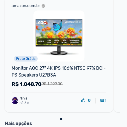
amazon.com.br
sho
Frete Grátis
Monitor AOC 27" 4K IPS 106% NTSC 97% DCI-
Mo
P3 Speakers U27B3A
0,
R$
1.048,70
R
R$ 1.299,00
Ninja 
1
0
há 6 d
Mais opções