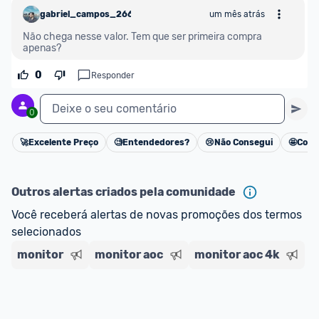
gabriel_campos_266646
um mês atrás
Não chega nesse valor. Tem que ser primeira compra 
apenas?
0
Responder
Deixe o seu comentário
0
🚀
Excelente Preço
🧐
Entendedores?
😢
Não Consegui
🤩
Cons
Cancelar
Outros alertas criados pela comunidade
Você receberá alertas de novas promoções dos termos 
selecionados
monitor
monitor aoc
monitor aoc 4k